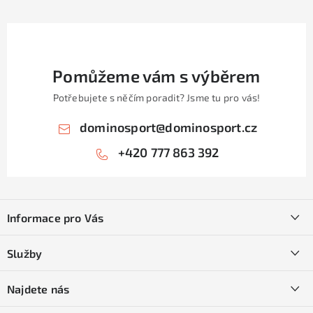
Pomůžeme vám s výběrem
Potřebujete s něčím poradit? Jsme tu pro vás!
dominosport
@
dominosport.cz
+420 777 863 392
Z
á
Informace pro Vás
p
a
Kontakty
Služby
t
O nás
í
SKI servis
Najdete nás
Obchodní podmínky
Půjčovna lyží a SNB