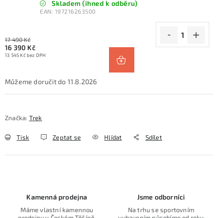
Skladem (ihned k odběru)
EAN:
197216263500
17 490 Kč
16 390 Kč
13 545 Kč bez DPH
11.8.2026
Značka:
Trek
Tisk
Zeptat se
Hlídat
Sdílet
Kamenná prodejna
Jsme odborníci
Máme vlastní kamennou
Na trhu se sportovním
prodejnu v Českém Těšíně.
vybavením působíme od roku