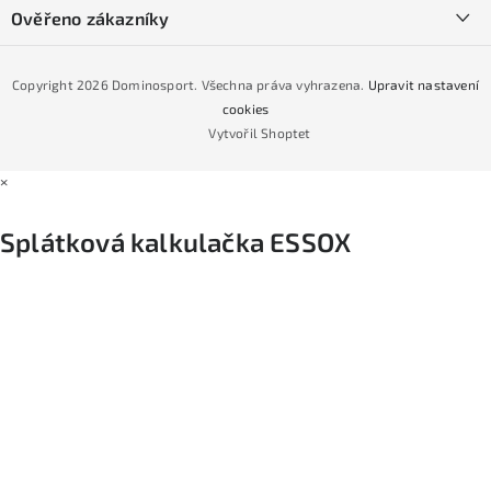
Podmínky GDPR
Ověřeno zákazníky
Naše prodejna
Jak nakoupit na čtvrtiny bez navýšení?
CYKLO Servis
Copyright 2026
Dominosport
. Všechna práva vyhrazena.
Upravit nastavení
Podmínky nákupu na splátky ESSOX
cookies
Vytvořil Shoptet
×
Splátková kalkulačka ESSOX