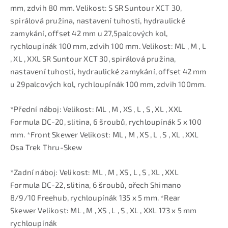
mm, zdvih 80 mm. Velikost: S SR Suntour XCT 30,
spirálová pružina, nastavení tuhosti, hydraulické
zamykání, offset 42 mm u 27,5palcových kol,
rychloupínák 100 mm, zdvih 100 mm. Velikost: ML , M , L
, XL , XXL SR Suntour XCT 30, spirálová pružina,
nastavení tuhosti, hydraulické zamykání, offset 42 mm
u 29palcových kol, rychloupínák 100 mm, zdvih 100mm.
*Přední náboj: Velikost: ML , M , XS , L , S , XL , XXL
Formula DC-20, slitina, 6 šroubů, rychloupínák 5 x 100
mm. *Front Skewer Velikost: ML , M , XS , L , S , XL , XXL
Osa Trek Thru-Skew
*Zadní náboj: Velikost: ML , M , XS , L , S , XL , XXL
Formula DC-22, slitina, 6 šroubů, ořech Shimano
8/9/10 Freehub, rychloupínák 135 x 5 mm. *Rear
Skewer Velikost: ML , M , XS , L , S , XL , XXL 173 x 5 mm
rychloupínák