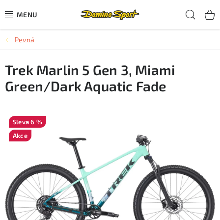
Přejít
Hled
na
obsah
Pevná
CYKLISTIKA
Trek Marlin 5 Gen 3, Miami
SJEZDOVÉ LYŽOVÁNÍ
Green/Dark Aquatic Fade
SKIALPOVÉ LYŽOVÁNÍ
BĚŽECKÉ LYŽOVÁNÍ
6 %
Akce
OBLEČENÍ A OBUV
BĚHÁNÍ
TIPY NA DÁRKY