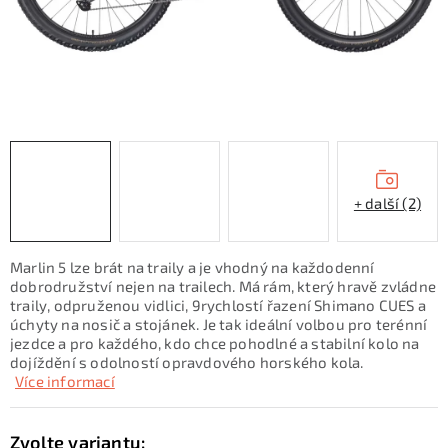
KONTAKTY
ZNAČKY
SKI servis
Půjčovna lyží a SNB
Naše prodejna
CYKLO Servis
+ další (2)
Marlin 5 lze brát na traily a je vhodný na každodenní
dobrodružství nejen na trailech. Má rám, který hravě zvládne
traily, odpruženou vidlici, 9rychlostí řazení Shimano CUES a
úchyty na nosič a stojánek. Je tak ideální volbou pro terénní
jezdce a pro každého, kdo chce pohodlné a stabilní kolo na
dojíždění s odolností opravdového horského kola.
Více informací