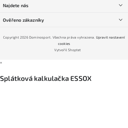
í
SKI servis
Najdete nás
Obchodní podmínky
Půjčovna lyží a SNB
Podmínky GDPR
Ověřeno zákazníky
Naše prodejna
Jak nakoupit na čtvrtiny bez navýšení?
CYKLO Servis
Copyright 2026
Dominosport
. Všechna práva vyhrazena.
Upravit nastavení
Podmínky nákupu na splátky ESSOX
cookies
Vytvořil Shoptet
×
Splátková kalkulačka ESSOX