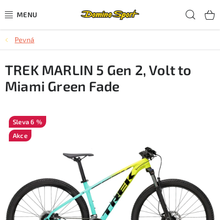
Přejít
Hled
na
obsah
Pevná
CYKLISTIKA
TREK MARLIN 5 Gen 2, Volt to
SJEZDOVÉ LYŽOVÁNÍ
Miami Green Fade
SKIALPOVÉ LYŽOVÁNÍ
BĚŽECKÉ LYŽOVÁNÍ
6 %
Akce
OBLEČENÍ A OBUV
BĚHÁNÍ
TIPY NA DÁRKY