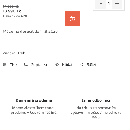
14 990 Kč
13 990 Kč
11 562 Kč bez DPH
11.8.2026
Značka:
Trek
Tisk
Zeptat se
Hlídat
Sdílet
Kamenná prodejna
Jsme odborníci
Máme vlastní kamennou
Na trhu se sportovním
prodejnu v Českém Těšíně.
vybavením působíme od roku
1995.