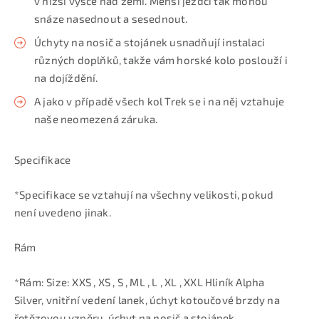
v nižší výšce nad zemí. Menší jezdci tak mohou
snáze nasednout a sesednout.
Úchyty na nosič a stojánek usnadňují instalaci
různých doplňků, takže vám horské kolo poslouží i
na dojíždění.
A jako v případě všech kol Trek se i na něj vztahuje
naše neomezená záruka.
Specifikace
*Specifikace se vztahují na všechny velikosti, pokud
není uvedeno jinak.
Rám
*Rám: Size: XXS , XS , S , ML , L , XL , XXL Hliník Alpha
Silver, vnitřní vedení lanek, úchyt kotoučové brzdy na
řetězovou vzpěru, úchyt na nosič a stojánek,