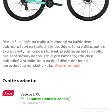
KONTAKTY
ZNAČKY
SKI servis
Půjčovna lyží a SNB
Naše prodejna
CYKLO Servis
Marlin 5 lze brát na traily a je vhodný na každodenní
dobrodružství na trailech i jinde. Odpružená vidlice, pohon
2x8 a úchyty na nosič a stojánek představují ideální volbu
pro začátečníky na trailech či pro každého, kdo chce
pohodlné a stabilní kolo na dojíždění s odolností
opravdového horského kola.
Více informací
Akce
Velikost: XL
Skladem (ihned k odběru)
EAN:
601842521038