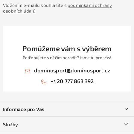
Vložením e-mailu souhlasíte s
podmínkami ochrany
osobních údajů
Pomůžeme vám s výběrem
Potřebujete s něčím poradit? Jsme tu pro vás!
dominosport
@
dominosport.cz
+420 777 863 392
Z
á
Informace pro Vás
p
a
Kontakty
Služby
t
O nás