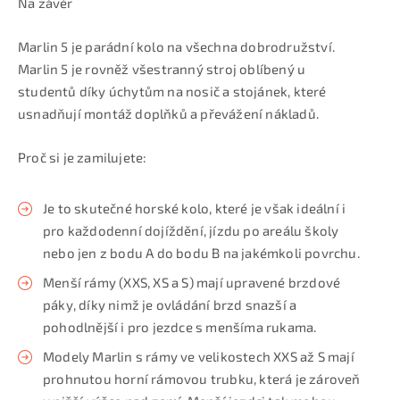
Na závěr
Marlin 5 je parádní kolo na všechna dobrodružství.
Marlin 5 je rovněž všestranný stroj oblíbený u
studentů díky úchytům na nosič a stojánek, které
usnadňují montáž doplňků a převážení nákladů.
Proč si je zamilujete:
Je to skutečné horské kolo, které je však ideální i
pro každodenní dojíždění, jízdu po areálu školy
nebo jen z bodu A do bodu B na jakémkoli povrchu.
Menší rámy (XXS, XS a S) mají upravené brzdové
páky, díky nimž je ovládání brzd snazší a
pohodlnější i pro jezdce s menšíma rukama.
Modely Marlin s rámy ve velikostech XXS až S mají
prohnutou horní rámovou trubku, která je zároveň