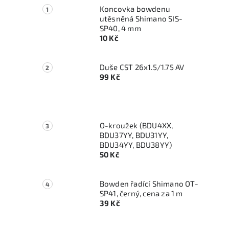
Koncovka bowdenu
utěsněná Shimano SIS-
SP40, 4 mm
10 Kč
Duše CST 26x1.5/1.75 AV
99 Kč
O-kroužek (BDU4XX,
BDU37YY, BDU31YY,
BDU34YY, BDU38YY)
50 Kč
Bowden řadící Shimano OT-
SP41, černý, cena za 1 m
39 Kč