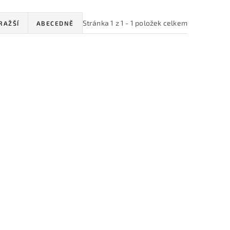
Stránka
1
z
1
-
1
položek celkem
RAŽŠÍ
ABECEDNĚ