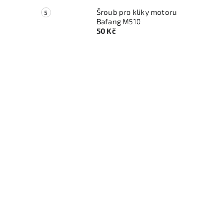
Šroub pro kliky motoru
Bafang M510
50 Kč