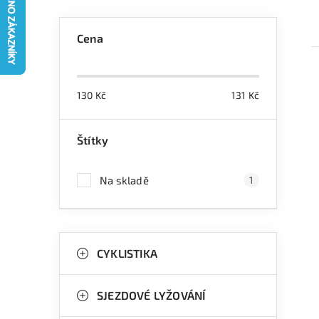
P
Cena
o
s
130
Kč
131
Kč
t
r
Štítky
i
a
Na skladě
1
n
n
K
Přeskočit
í
kategorie
CYKLISTIKA
a
p
t
a
SJEZDOVÉ LYŽOVÁNÍ
e