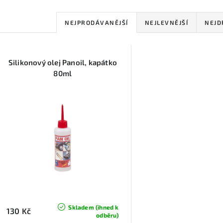
Ř
NEJPRODÁVANĚJŠÍ
NEJLEVNĚJŠÍ
NEJD
a
V
z
Silikonový olej Panoil, kapátko
ý
e
80ml
p
n
í
s
p
p
r
r
o
o
d
d
u
Skladem (ihned k
130 Kč
odběru)