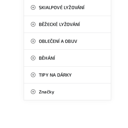
n
g
SKIALPOVÉ LYŽOVÁNÍ
e
o
l
r
BĚŽECKÉ LYŽOVÁNÍ
i
OBLEČENÍ A OBUV
e
BĚHÁNÍ
l
TIPY NA DÁRKY
Značky
í