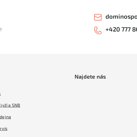
dominospo
+420 777 8
!
Najdete nás
s
lyží a SNB
dejna
rvis