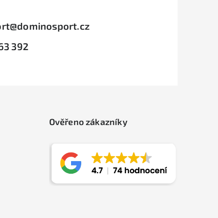
rt
@
dominosport.cz
63 392
Ověřeno zákazníky