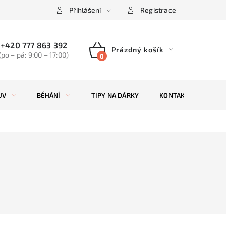
Přihlášení
Registrace
+420 777 863 392
Prázdný košík
(po – pá: 9:00 – 17:00)
NÁKUPNÍ
KOŠÍK
UV
BĚHÁNÍ
TIPY NA DÁRKY
KONTAKTY
ZN