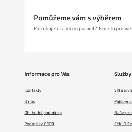
Pomůžeme vám s výběrem
Potřebujete s něčím poradit? Jsme tu pro vás
Z
á
Informace pro Vás
Služby
p
a
Kontakty
SKI servi
t
O nás
Půjčovna 
í
Obchodní podmínky
Naše pro
Podmínky GDPR
CYKLO Se