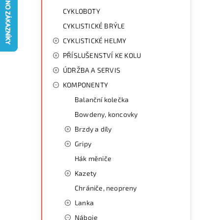
g
r
CYKLOBOTY
o
CYKLISTICKÉ BRÝLE
a
r
CYKLISTICKÉ HELMY
n
i
PŘÍSLUŠENSTVÍ KE KOLU
e
n
ÚDRŽBA A SERVIS
í
KOMPONENTY
Balanční kolečka
p
Bowdeny, koncovky
a
Brzdy a díly
n
Gripy
Hák měniče
e
Kazety
l
Chrániče, neopreny
Lanka
Náboje