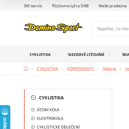
Přejít
SKI servis
Půjčovna lyží a SNB
Naše prodejna
na
obsah
CYKLISTIKA
SJEZDOVÉ LYŽOVÁNÍ
SKI
Domů
CYKLISTIKA
KOMPONENTY
Náboje
o
P
K
Přeskočit
kategorie
CYKLISTIKA
a
o
JÍZDNÍ KOLA
t
s
ELEKTROKOLA
e
t
CYKLISTICKÉ OBLEČENÍ