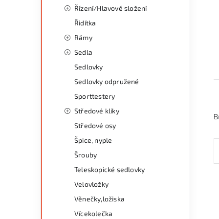
Řízení/Hlavové složení
Řidítka
Rámy
Sedla
Sedlovky
Sedlovky odpružené
Sporttestery
Středové kliky
B
Středové osy
Špice, nyple
Šrouby
Teleskopické sedlovky
Velovložky
Věnečky,ložiska
Vícekolečka