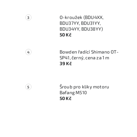
O-kroužek (BDU4XX,
BDU37YY, BDU31YY,
BDU34YY, BDU38YY)
50 Kč
Bowden řadící Shimano OT-
SP41, černý, cena za 1 m
39 Kč
Šroub pro kliky motoru
Bafang M510
50 Kč