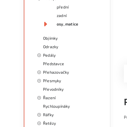
přední
zadní
osy, matice
Objímky
Odrazky
Pedály
Představce
Přehazovačky
Přesmyky
Převodníky
Řazení
Rychloupínáky
Ráfky
P
Řetězy