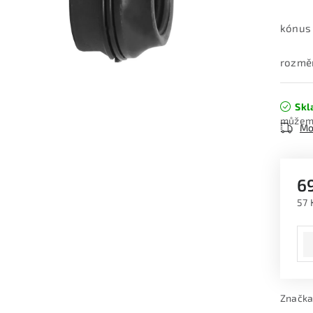
kónus
rozměr
Skl
Mo
6
57 
Měr
Značka