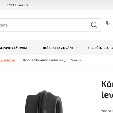
CYKLO Servis
ALPOVÉ LYŽOVÁNÍ
BĚŽECKÉ LYŽOVÁNÍ
OBLEČENÍ A OB
sy, matice
Kónus Shimano zadní levý FHM-474
Kó
le
zadní 