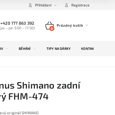
Přihlášení
Registrace
+420 777 863 392
Prázdný košík
(po – pá: 9:00 – 17:00)
NÁKUPNÍ
KOŠÍK
UV
BĚHÁNÍ
TIPY NA DÁRKY
KONTAKTY
ZN
nus Shimano zadní
vý FHM-474
levý originál SHIMANO