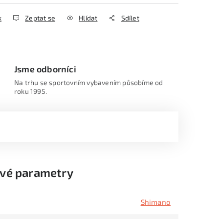
k
Zeptat se
Hlídat
Sdílet
Jsme odborníci
Na trhu se sportovním vybavením působíme od
roku 1995.
vé parametry
Shimano