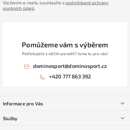
Vložením e-mailu souhlasíte s
podmínkami ochrany
osobních údajů
Pomůžeme vám s výběrem
Potřebujete s něčím poradit? Jsme tu pro vás!
dominosport
@
dominosport.cz
+420 777 863 392
Z
á
Informace pro Vás
p
a
Kontakty
Služby
t
O nás
SKI servis