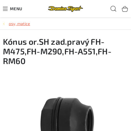
Přejít
Hled
na
obsah
osy, matice
CYKLISTIKA
Kónus or.SH zad.pravý FH-
SJEZDOVÉ LYŽOVÁNÍ
M475,FH-M290,FH-A551,FH-
SKIALPOVÉ LYŽOVÁNÍ
RM60
BĚŽECKÉ LYŽOVÁNÍ
OBLEČENÍ A OBUV
BĚHÁNÍ
TIPY NA DÁRKY