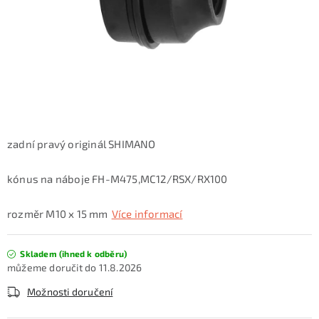
KONTAKTY
ZNAČKY
SKI servis
Půjčovna lyží a SNB
Naše prodejna
CYKLO Servis
zadní pravý originál SHIMANO
kónus na náboje FH-M475,MC12/RSX/RX100
rozměr M10 x 15 mm
Více informací
Skladem (ihned k odběru)
11.8.2026
Možnosti doručení