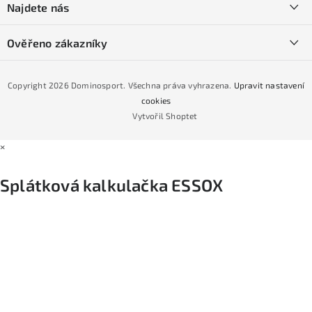
í
Najdete nás
Obchodní podmínky
Půjčovna lyží a SNB
Podmínky GDPR
Ověřeno zákazníky
Naše prodejna
Jak nakoupit na čtvrtiny bez navýšení?
CYKLO Servis
Copyright 2026
Dominosport
. Všechna práva vyhrazena.
Upravit nastavení
Podmínky nákupu na splátky ESSOX
cookies
Vytvořil Shoptet
×
Splátková kalkulačka ESSOX