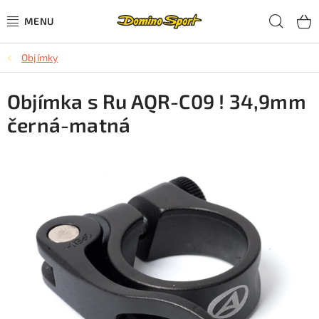
Přejít
Hled
na
obsah
Objímky
CYKLISTIKA
Objímka s Ru AQR-C09 ! 34,9mm
SJEZDOVÉ LYŽOVÁNÍ
černá-matná
SKIALPOVÉ LYŽOVÁNÍ
BĚŽECKÉ LYŽOVÁNÍ
OBLEČENÍ A OBUV
BĚHÁNÍ
TIPY NA DÁRKY