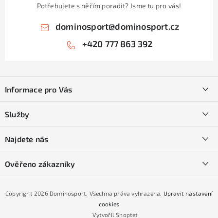
Potřebujete s něčím poradit? Jsme tu pro vás!
dominosport
@
dominosport.cz
+420 777 863 392
Z
á
Informace pro Vás
p
a
Kontakty
Služby
t
O nás
í
SKI servis
Najdete nás
Obchodní podmínky
Půjčovna lyží a SNB
Podmínky GDPR
Ověřeno zákazníky
Naše prodejna
Jak nakoupit na čtvrtiny bez navýšení?
CYKLO Servis
Copyright 2026
Dominosport
. Všechna práva vyhrazena.
Upravit nastavení
Podmínky nákupu na splátky ESSOX
cookies
Vytvořil Shoptet