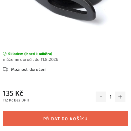
KONTAKTY
ZNAČKY
SKI servis
Půjčovna lyží a SNB
Naše prodejna
CYKLO Servis
Skladem (ihned k odběru)
11.8.2026
Možnosti doručení
135 Kč
112 Kč bez DPH
Měrná cena:
PŘIDAT DO KOŠÍKU