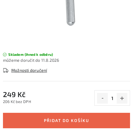
KONTAKTY
ZNAČKY
SKI servis
Půjčovna lyží a SNB
Naše prodejna
CYKLO Servis
Skladem (ihned k odběru)
11.8.2026
Možnosti doručení
249 Kč
206 Kč bez DPH
Měrná cena:
PŘIDAT DO KOŠÍKU