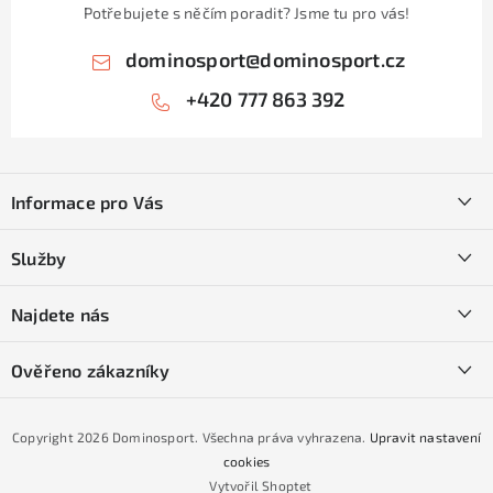
Potřebujete s něčím poradit? Jsme tu pro vás!
dominosport
@
dominosport.cz
+420 777 863 392
Z
á
Informace pro Vás
p
a
Kontakty
Služby
t
O nás
í
SKI servis
Najdete nás
Obchodní podmínky
Půjčovna lyží a SNB
Podmínky GDPR
Ověřeno zákazníky
Naše prodejna
Jak nakoupit na čtvrtiny bez navýšení?
CYKLO Servis
Copyright 2026
Dominosport
. Všechna práva vyhrazena.
Upravit nastavení
Podmínky nákupu na splátky ESSOX
cookies
Vytvořil Shoptet