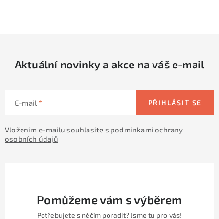
O
v
l
á
d
Aktuální novinky a akce na váš e-mail
a
c
í
E-mail
PŘIHLÁSIT SE
p
r
Vložením e-mailu souhlasíte s
podmínkami ochrany
v
osobních údajů
k
y
v
ý
p
Pomůžeme vám s výběrem
i
Potřebujete s něčím poradit? Jsme tu pro vás!