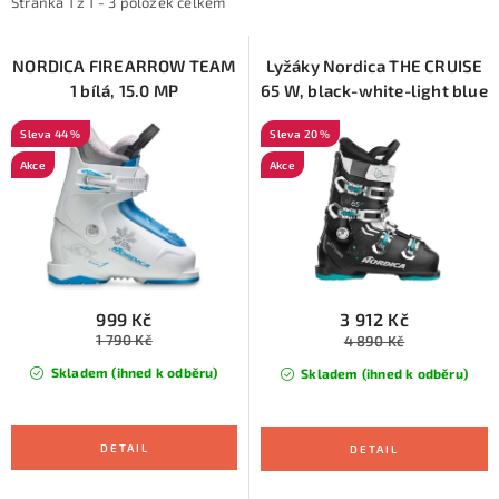
i
e
KONTAKTY
Stránka
1
z
1
-
3
položek celkem
s
n
ZNAČKY
p
í
NORDICA FIREARROW TEAM
Lyžáky Nordica THE CRUISE
1 bílá, 15.0 MP
65 W, black-white-light blue
r
p
SKI servis
Půjčovna lyží a SNB
Naše prodejna
o
r
44 %
20 %
d
o
CYKLO Servis
Akce
Akce
u
d
k
u
t
k
ů
t
ů
999 Kč
3 912 Kč
1 790 Kč
4 890 Kč
Skladem (ihned k odběru)
Skladem (ihned k odběru)