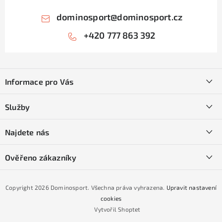
s
u
dominosport
@
dominosport.cz
+420 777 863 392
Z
á
Informace pro Vás
p
a
Kontakty
Služby
t
O nás
í
SKI servis
Najdete nás
Obchodní podmínky
Půjčovna lyží a SNB
Podmínky GDPR
Ověřeno zákazníky
Naše prodejna
Jak nakoupit na čtvrtiny bez navýšení?
CYKLO Servis
Copyright 2026
Dominosport
. Všechna práva vyhrazena.
Upravit nastavení
Podmínky nákupu na splátky ESSOX
cookies
Vytvořil Shoptet