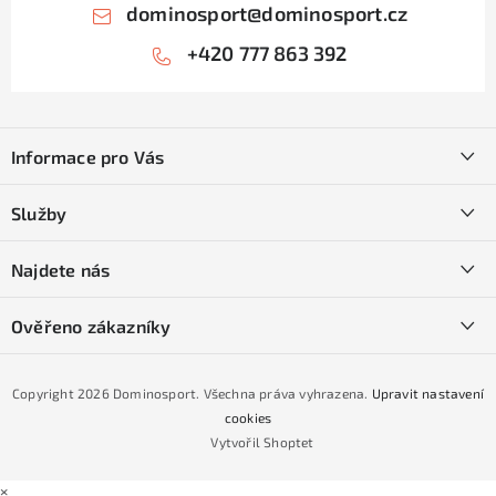
dominosport
@
dominosport.cz
+420 777 863 392
Z
á
Informace pro Vás
p
a
Kontakty
Služby
t
O nás
í
SKI servis
Najdete nás
Obchodní podmínky
Půjčovna lyží a SNB
Podmínky GDPR
Ověřeno zákazníky
Naše prodejna
Jak nakoupit na čtvrtiny bez navýšení?
CYKLO Servis
Copyright 2026
Dominosport
. Všechna práva vyhrazena.
Upravit nastavení
Podmínky nákupu na splátky ESSOX
cookies
Vytvořil Shoptet
×