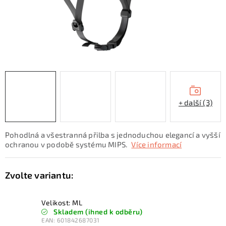
KONTAKTY
ZNAČKY
SKI servis
Půjčovna lyží a SNB
Naše prodejna
CYKLO Servis
+ další (3)
Pohodlná a všestranná přilba s jednoduchou elegancí a vyšší
ochranou v podobě systému MIPS.
Více informací
Velikost: ML
Skladem (ihned k odběru)
EAN:
601842687031