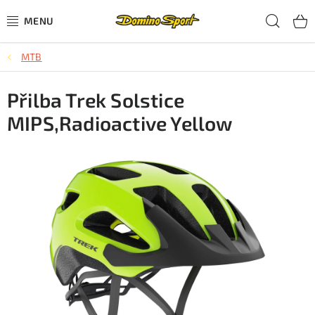
Přejít
Hled
na
obsah
MTB
CYKLISTIKA
Přilba Trek Solstice
SJEZDOVÉ LYŽOVÁNÍ
MIPS,Radioactive Yellow
SKIALPOVÉ LYŽOVÁNÍ
BĚŽECKÉ LYŽOVÁNÍ
OBLEČENÍ A OBUV
BĚHÁNÍ
TIPY NA DÁRKY