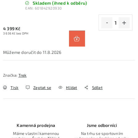
Skladem (ihned k odběru)
EAN:
601842920930
4 399 Kč
3 636 Kč bez DPH
11.8.2026
Značka:
Trek
Tisk
Zeptat se
Hlídat
Sdílet
Kamenná prodejna
Jsme odborníci
Máme vlastní kamennou
Na trhu se sportovním