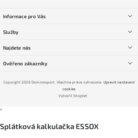
Z
á
Informace pro Vás
p
a
Kontakty
Služby
t
O nás
í
SKI servis
Najdete nás
Obchodní podmínky
Půjčovna lyží a SNB
Podmínky GDPR
Ověřeno zákazníky
Naše prodejna
Jak nakoupit na čtvrtiny bez navýšení?
CYKLO Servis
Copyright 2026
Dominosport
. Všechna práva vyhrazena.
Upravit nastavení
Podmínky nákupu na splátky ESSOX
cookies
Vytvořil Shoptet
×
Splátková kalkulačka ESSOX