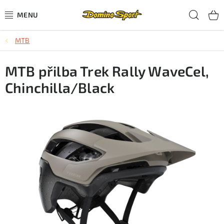
Přejít
Hled
na
obsah
MTB
CYKLISTIKA
MTB přilba Trek Rally WaveCel,
SJEZDOVÉ LYŽOVÁNÍ
Chinchilla/Black
SKIALPOVÉ LYŽOVÁNÍ
BĚŽECKÉ LYŽOVÁNÍ
OBLEČENÍ A OBUV
BĚHÁNÍ
TIPY NA DÁRKY