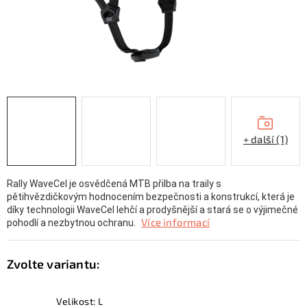
KONTAKTY
ZNAČKY
SKI servis
Půjčovna lyží a SNB
Naše prodejna
CYKLO Servis
+ další (1)
Rally WaveCel je osvědčená MTB přilba na traily s
pětihvězdičkovým hodnocením bezpečnosti a konstrukcí, která je
díky technologii WaveCel lehčí a prodyšnější a stará se o výjimečné
Více informací
pohodlí a nezbytnou ochranu.
Velikost: L