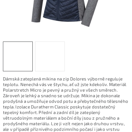
KONTAKTY
ZNAČKY
SKI servis
Půjčovna lyží a SNB
Naše prodejna
CYKLO Servis
Dámská zateplená mikina na zip Dolores výborně reguluje
teplotu. Nenechá vás ve štychu, ať už jste kdekoliv. Materiál
Polarstretch Micro je pevný a pružný ve všech směrech.
Zároveň je lehký a snadno se udržuje. Mikina je dokonale
prodyšná a umožňuje odvod potu a přebytečného tělesného
tepla. Izolace Duratherm Classic poskytuje dostatečný
tepelný komfort. Přední a zadní díl je zateplený
větruodolným materiálem a boční díly jsou z pružného a
prodyšného materiálu. Lze ji vzít nejen jako druhou vrstvu,
ale v případě příznivého podzimního počasí i jako vrstvu