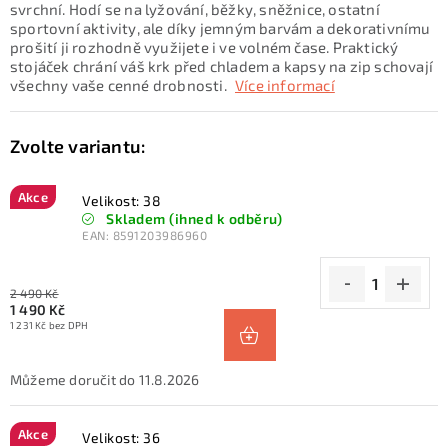
svrchní. Hodí se na lyžování, běžky, sněžnice, ostatní
sportovní aktivity, ale díky jemným barvám a dekorativnímu
prošití ji rozhodně využijete i ve volném čase. Praktický
stojáček chrání váš krk před chladem a kapsy na zip schovají
všechny vaše cenné drobnosti.
Více informací
Akce
Velikost: 38
Skladem (ihned k odběru)
EAN:
8591203986960
2 490 Kč
1 490 Kč
1 231 Kč bez DPH
11.8.2026
Akce
Velikost: 36