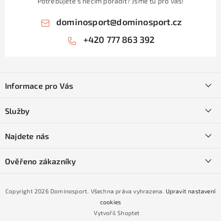
Potřebujete s něčím poradit? Jsme tu pro vás!
dominosport
@
dominosport.cz
+420 777 863 392
Z
á
Informace pro Vás
p
a
Kontakty
Služby
t
O nás
í
SKI servis
Najdete nás
Obchodní podmínky
Půjčovna lyží a SNB
Podmínky GDPR
Ověřeno zákazníky
Naše prodejna
Jak nakoupit na čtvrtiny bez navýšení?
CYKLO Servis
Copyright 2026
Dominosport
. Všechna práva vyhrazena.
Upravit nastavení
Podmínky nákupu na splátky ESSOX
cookies
Vytvořil Shoptet