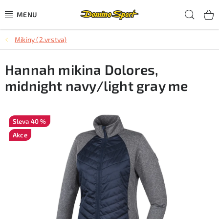
Přejít
Hled
na
obsah
Mikiny (2.vrstva)
CYKLISTIKA
Hannah mikina Dolores,
SJEZDOVÉ LYŽOVÁNÍ
midnight navy/light gray me
SKIALPOVÉ LYŽOVÁNÍ
BĚŽECKÉ LYŽOVÁNÍ
40 %
Akce
OBLEČENÍ A OBUV
BĚHÁNÍ
TIPY NA DÁRKY