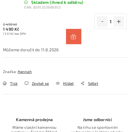
Skladem (ihned k odběru)
EAN:
8591203986953
2 490 Kč
1 490 Kč
1 231 Kč bez DPH
11.8.2026
Značka:
Hannah
Tisk
Zeptat se
Hlídat
Sdílet
Kamenná prodejna
Jsme odborníci
Máme vlastní kamennou
Na trhu se sportovním