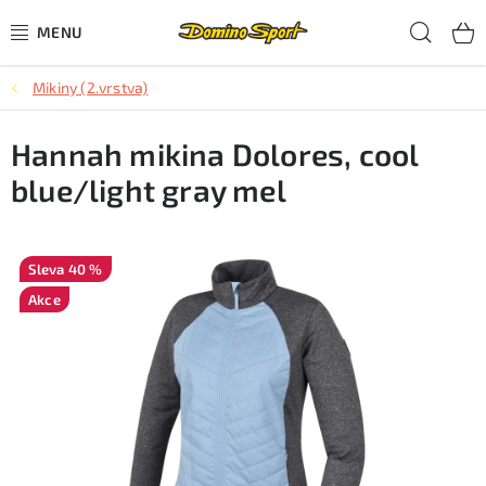
Přejít
Hled
na
obsah
Mikiny (2.vrstva)
CYKLISTIKA
Hannah mikina Dolores, cool
SJEZDOVÉ LYŽOVÁNÍ
blue/light gray mel
SKIALPOVÉ LYŽOVÁNÍ
BĚŽECKÉ LYŽOVÁNÍ
40 %
Akce
OBLEČENÍ A OBUV
BĚHÁNÍ
TIPY NA DÁRKY