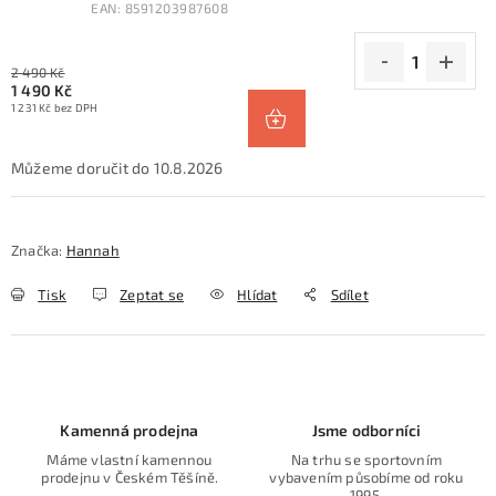
EAN:
8591203987608
2 490 Kč
1 490 Kč
1 231 Kč bez DPH
10.8.2026
Značka:
Hannah
Tisk
Zeptat se
Hlídat
Sdílet
Kamenná prodejna
Jsme odborníci
Máme vlastní kamennou
Na trhu se sportovním
prodejnu v Českém Těšíně.
vybavením působíme od roku
1995.