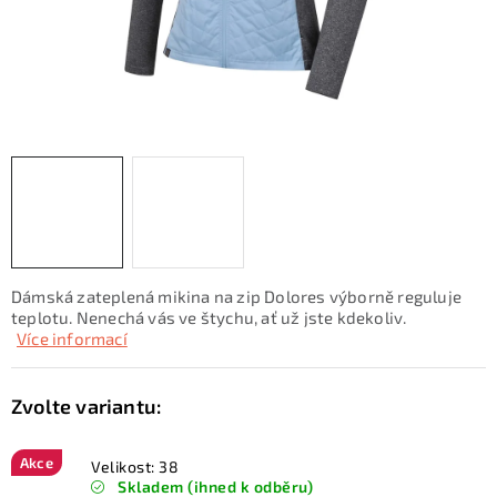
KONTAKTY
ZNAČKY
SKI servis
Půjčovna lyží a SNB
Naše prodejna
CYKLO Servis
Dámská zateplená mikina na zip Dolores výborně reguluje
teplotu. Nenechá vás ve štychu, ať už jste kdekoliv.
Více informací
Akce
Velikost: 38
Skladem (ihned k odběru)