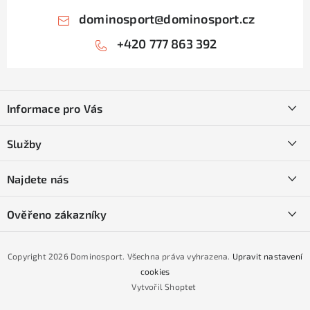
dominosport
@
dominosport.cz
+420 777 863 392
Z
á
Informace pro Vás
p
a
Kontakty
Služby
t
O nás
í
SKI servis
Najdete nás
Obchodní podmínky
Půjčovna lyží a SNB
Podmínky GDPR
Ověřeno zákazníky
Naše prodejna
Jak nakoupit na čtvrtiny bez navýšení?
CYKLO Servis
Copyright 2026
Dominosport
. Všechna práva vyhrazena.
Upravit nastavení
Podmínky nákupu na splátky ESSOX
cookies
Vytvořil Shoptet