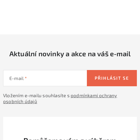
O
v
l
á
d
Aktuální novinky a akce na váš e-mail
a
c
í
E-mail
PŘIHLÁSIT SE
p
r
Vložením e-mailu souhlasíte s
podmínkami ochrany
v
osobních údajů
k
y
v
ý
p