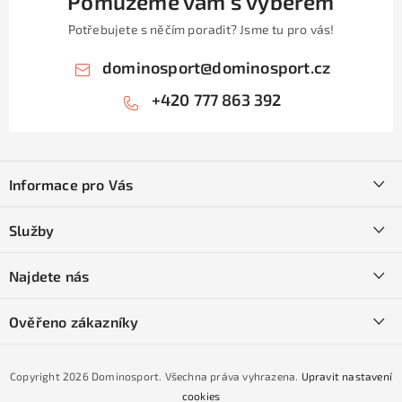
Pomůžeme vám s výběrem
i
Potřebujete s něčím poradit? Jsme tu pro vás!
s
u
dominosport
@
dominosport.cz
+420 777 863 392
Z
á
Informace pro Vás
p
a
Kontakty
Služby
t
O nás
í
SKI servis
Najdete nás
Obchodní podmínky
Půjčovna lyží a SNB
Podmínky GDPR
Ověřeno zákazníky
Naše prodejna
Jak nakoupit na čtvrtiny bez navýšení?
CYKLO Servis
Copyright 2026
Dominosport
. Všechna práva vyhrazena.
Upravit nastavení
Podmínky nákupu na splátky ESSOX
cookies