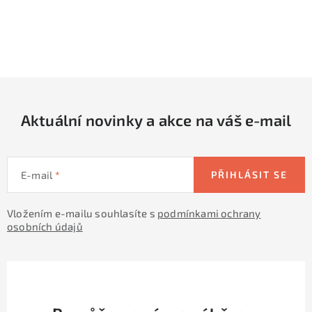
O
v
l
á
d
Aktuální novinky a akce na váš e-mail
a
c
í
E-mail
PŘIHLÁSIT SE
p
r
Vložením e-mailu souhlasíte s
podmínkami ochrany
v
osobních údajů
k
y
v
ý
p