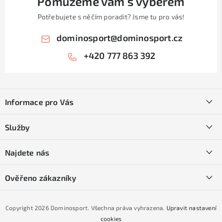
Pomůžeme vám s výběrem
i
Potřebujete s něčím poradit? Jsme tu pro vás!
s
u
dominosport
@
dominosport.cz
+420 777 863 392
Z
á
Informace pro Vás
p
a
Kontakty
Služby
t
O nás
í
SKI servis
Najdete nás
Obchodní podmínky
Půjčovna lyží a SNB
Podmínky GDPR
Ověřeno zákazníky
Naše prodejna
Jak nakoupit na čtvrtiny bez navýšení?
CYKLO Servis
Copyright 2026
Dominosport
. Všechna práva vyhrazena.
Upravit nastavení
Podmínky nákupu na splátky ESSOX
cookies