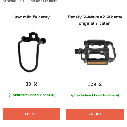
i
e
KONTAKTY
Stránka
1
z
1
-
2
položek celkem
s
n
ZNAČKY
p
í
Kryt měniče černý
Pedály M-Wave A2 AI černé
originální balení
r
p
SKI servis
Půjčovna lyží a SNB
Naše prodejna
o
r
d
o
CYKLO Servis
u
d
k
u
t
k
ů
t
ů
39 Kč
329 Kč
Skladem (ihned k odběru)
Skladem (ihned k odběru)