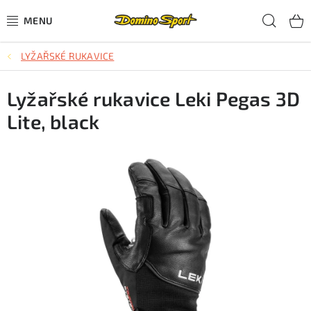
Přejít
Hled
na
obsah
LYŽAŘSKÉ RUKAVICE
CYKLISTIKA
Lyžařské rukavice Leki Pegas 3D
SJEZDOVÉ LYŽOVÁNÍ
Lite, black
SKIALPOVÉ LYŽOVÁNÍ
BĚŽECKÉ LYŽOVÁNÍ
OBLEČENÍ A OBUV
BĚHÁNÍ
TIPY NA DÁRKY