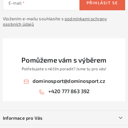
E-mail
PŘIHLÁSIT SE
Vložením e-mailu souhlasíte s
podmínkami ochrany
osobních údajů
Pomůžeme vám s výběrem
Potřebujete s něčím poradit? Jsme tu pro vás!
dominosport
@
dominosport.cz
+420 777 863 392
Z
á
Informace pro Vás
p