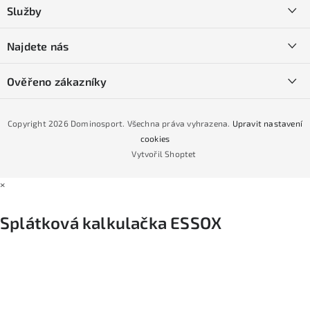
a
Kontakty
Služby
t
O nás
í
SKI servis
Najdete nás
Obchodní podmínky
Půjčovna lyží a SNB
Podmínky GDPR
Ověřeno zákazníky
Naše prodejna
Jak nakoupit na čtvrtiny bez navýšení?
CYKLO Servis
Copyright 2026
Dominosport
. Všechna práva vyhrazena.
Upravit nastavení
Podmínky nákupu na splátky ESSOX
cookies
Vytvořil Shoptet
×
Splátková kalkulačka ESSOX