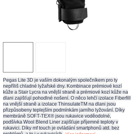
KONTAKTY
ZNAČKY
SKI servis
Půjčovna lyží a SNB
Naše prodejna
CYKLO Servis
Pegas Lite 3D je vaším dokonalým společníkem pro ty
nepříliš chladné lyžařské dny. Kombinace prémiové kozí
kůže a Stair Lycra na vnější straně a prémiové kozí kůže na
dlani zajišťují pohodlné nošení. O něco lehčí izolace Fiberfill
na vnější straně a izolace ThinsulateTM na dlani jsou
přizpůsobeny teplejším podmínkám jarního lyžování. Díky
membráně SOFT-TEX® jsou rukavice voděodolné,
podšívka Wool Blend Liner zajišťuje příjemné teploty v
rukavici. Díky mf touch je ovládání smartphonů atd. bez
Více informací
problémů, a to i v rukavicích.