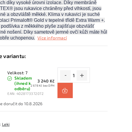
ách díky vysoké úrovni izolace. Díky membráně
EX® jsou rukavice chráněny před vlhkostí, jsou
né a obzvláště měkké. Klima v rukavici je suché
zolaci Primaloft® Gold v tepelné třídě Extra Warm +.
í podšívka z měkkého plyše zajišťuje obzvlášť
né nošení. Díky sametově jemné ovčí kůži máte hůl
Více informací
dobře uchopenou.
Velikost: 7
Skladem
3 240 Kč
(ihned k
2 678 Kč bez DPH
odběru)
EAN:
4028173372072
10.8.2026
:
Leki