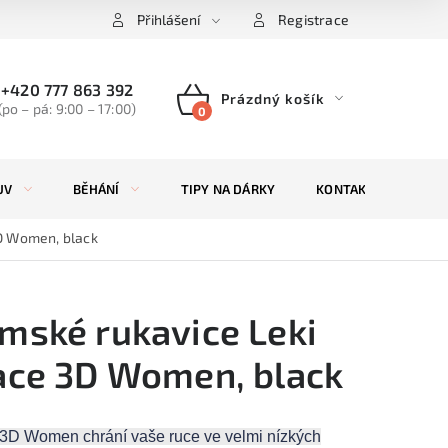
Přihlášení
Registrace
+420 777 863 392
Prázdný košík
(po – pá: 9:00 – 17:00)
NÁKUPNÍ
KOŠÍK
UV
BĚHÁNÍ
TIPY NA DÁRKY
KONTAKTY
ZN
D Women, black
mské rukavice Leki
ace 3D Women, black
3D Women chrání vaše ruce ve velmi nízkých