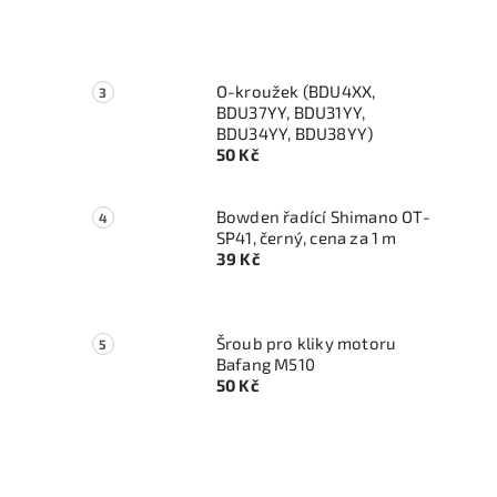
O-kroužek (BDU4XX,
BDU37YY, BDU31YY,
BDU34YY, BDU38YY)
50 Kč
Bowden řadící Shimano OT-
SP41, černý, cena za 1 m
39 Kč
Šroub pro kliky motoru
Bafang M510
50 Kč