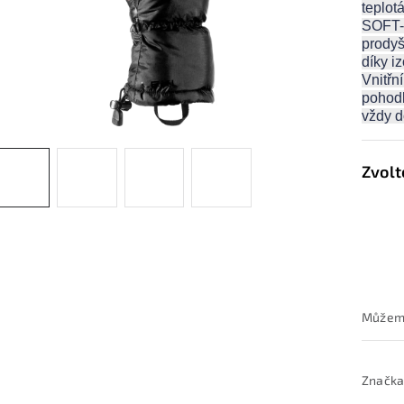
teplot
SOFT-T
prodyš
díky i
Vnitřn
pohodl
vždy 
Značka