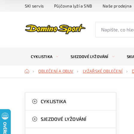
Přejít
SKI servis
Půjčovna lyží a SNB
Naše prodejna
na
obsah
CYKLISTIKA
SJEZDOVÉ LYŽOVÁNÍ
SKI
Domů
OBLEČENÍ A OBUV
LYŽAŘSKÉ OBLEČENÍ
P
K
Přeskočit
kategorie
CYKLISTIKA
a
o
t
s
SJEZDOVÉ LYŽOVÁNÍ
e
t