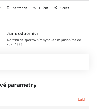
k
Zeptat se
Hlídat
Sdílet
Jsme odborníci
Na trhu se sportovním vybavením působíme od
roku 1995.
vé parametry
Leki