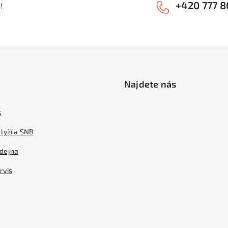
+420 777 8
!
Najdete nás
s
lyží a SNB
dejna
rvis