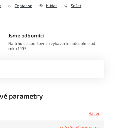
k
Zeptat se
Hlídat
Sdílet
Jsme odborníci
Na trhu se sportovním vybavením působíme od
roku 1995.
vé parametry
Racer