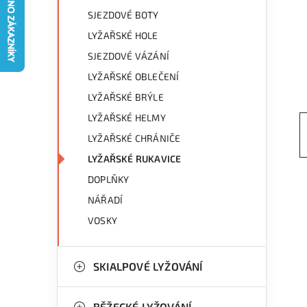
g
r
SJEZDOVÉ BOTY
o
LYŽAŘSKÉ HOLE
a
r
SJEZDOVÉ VÁZÁNÍ
n
i
LYŽAŘSKÉ OBLEČENÍ
e
n
LYŽAŘSKÉ BRÝLE
LYŽAŘSKÉ HELMY
í
LYŽAŘSKÉ CHRÁNIČE
p
LYŽAŘSKÉ RUKAVICE
a
DOPLŇKY
n
NÁŘADÍ
VOSKY
e
l
SKIALPOVÉ LYŽOVÁNÍ
BĚŽECKÉ LYŽOVÁNÍ