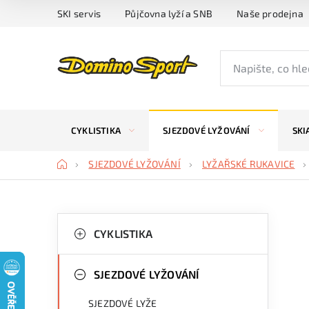
Přejít
SKI servis
Půjčovna lyží a SNB
Naše prodejna
na
obsah
CYKLISTIKA
SJEZDOVÉ LYŽOVÁNÍ
SKI
Domů
SJEZDOVÉ LYŽOVÁNÍ
LYŽAŘSKÉ RUKAVICE
P
K
Přeskočit
kategorie
CYKLISTIKA
a
o
t
s
SJEZDOVÉ LYŽOVÁNÍ
e
t
SJEZDOVÉ LYŽE