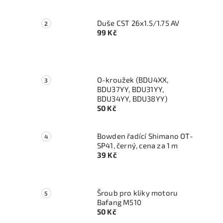
Duše CST 26x1.5/1.75 AV
99 Kč
O-kroužek (BDU4XX,
BDU37YY, BDU31YY,
BDU34YY, BDU38YY)
50 Kč
Bowden řadící Shimano OT-
SP41, černý, cena za 1 m
39 Kč
Šroub pro kliky motoru
Bafang M510
50 Kč