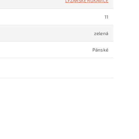
LYŽAŘSKÉ RUKAVICE
11
zelená
Pánské