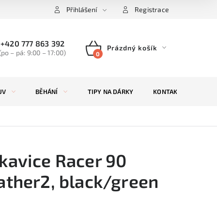
Přihlášení
Registrace
+420 777 863 392
Prázdný košík
(po – pá: 9:00 – 17:00)
NÁKUPNÍ
KOŠÍK
UV
BĚHÁNÍ
TIPY NA DÁRKY
KONTAKTY
ZN
kavice Racer 90
ather2, black/green