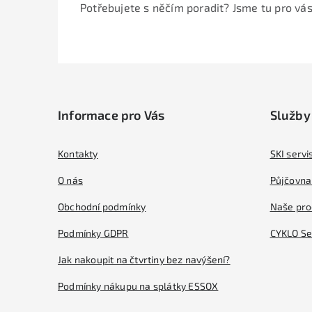
Potřebujete s něčím poradit? Jsme tu pro vás
Z
á
Informace pro Vás
Služby
p
a
Kontakty
SKI servi
t
O nás
Půjčovna 
í
Obchodní podmínky
Naše pro
Podmínky GDPR
CYKLO Se
Jak nakoupit na čtvrtiny bez navýšení?
Podmínky nákupu na splátky ESSOX