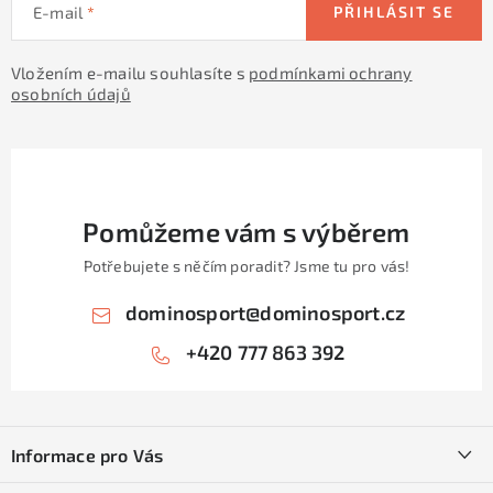
E-mail
PŘIHLÁSIT SE
Vložením e-mailu souhlasíte s
podmínkami ochrany
osobních údajů
Pomůžeme vám s výběrem
Potřebujete s něčím poradit? Jsme tu pro vás!
dominosport
@
dominosport.cz
+420 777 863 392
Z
á
Informace pro Vás
p