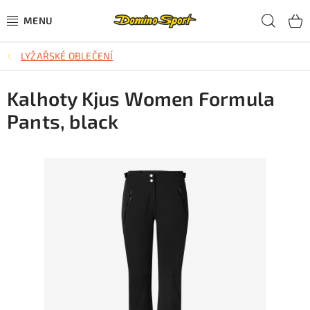
Přejít
Hled
na
obsah
LYŽAŘSKÉ OBLEČENÍ
CYKLISTIKA
Kalhoty Kjus Women Formula
SJEZDOVÉ LYŽOVÁNÍ
Pants, black
SKIALPOVÉ LYŽOVÁNÍ
BĚŽECKÉ LYŽOVÁNÍ
OBLEČENÍ A OBUV
BĚHÁNÍ
TIPY NA DÁRKY