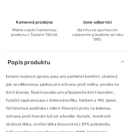
Kamenná prodejna
Jsme odborníci
Máme vlastní kamennou
Na trhu se sportovním
prodejnu v Českém Těšíně.
vybavením působíme od roku
1995.
Popis produktu
Externí možnost úpravy pasu pro perfektní komfort, strečový
pás se silikonovou páskou pro ochranu proti sněhu, poutka na
KJUS kšandy, fixační poutka pro připojení ke KJUS bundám ,
funkční zapínaní pasu s dvěma knoflíky, háčkem a YKK zipem,
čtyřstrečová podšívka s mikro-flísovými prvky na kolenou,
ochrana proti hranám lyží od schoeller-dynatic. 4směrově
strečová látka, svrchní látka dvouvrstvá z 89% polyamidu,