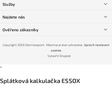
a
Kontakty
Služby
t
O nás
í
SKI servis
Najdete nás
Obchodní podmínky
Půjčovna lyží a SNB
Podmínky GDPR
Ověřeno zákazníky
Naše prodejna
Jak nakoupit na čtvrtiny bez navýšení?
CYKLO Servis
Copyright 2026
Dominosport
. Všechna práva vyhrazena.
Upravit nastavení
Podmínky nákupu na splátky ESSOX
cookies
Vytvořil Shoptet
×
Splátková kalkulačka ESSOX