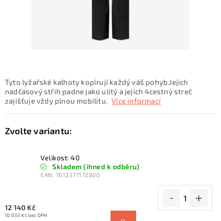
KONTAKTY
ZNAČKY
SKI servis
Půjčovna lyží a SNB
Naše prodejna
CYKLO Servis
Tyto lyžařské kalhoty kopírují každý váš pohyb.Jejich
nadčasový střih padne jako ulitý a jejich 4cestný streč
zajišťuje vždy plnou mobilitu.
Více informací
Velikost: 40
Skladem (ihned k odběru)
EAN:
7613377172800
12 140 Kč
10 033 Kč bez DPH