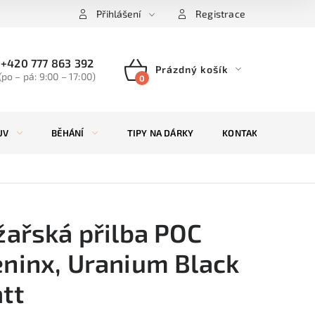
Přihlášení
Registrace
+420 777 863 392
Prázdný košík
(po – pá: 9:00 – 17:00)
NÁKUPNÍ
KOŠÍK
UV
BĚHÁNÍ
TIPY NA DÁRKY
KONTAKTY
ZN
žařská přilba POC
ninx, Uranium Black
tt