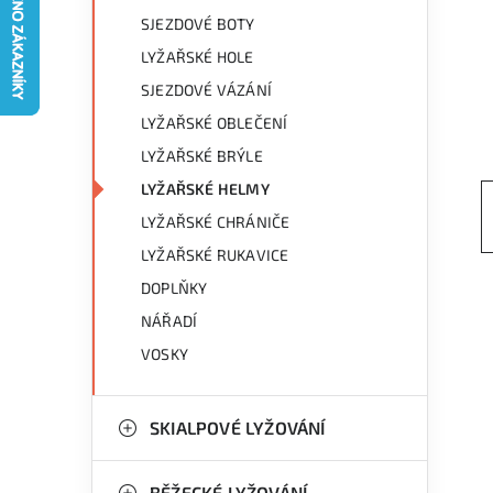
g
r
SJEZDOVÉ BOTY
o
LYŽAŘSKÉ HOLE
a
r
SJEZDOVÉ VÁZÁNÍ
n
i
LYŽAŘSKÉ OBLEČENÍ
e
n
LYŽAŘSKÉ BRÝLE
LYŽAŘSKÉ HELMY
í
LYŽAŘSKÉ CHRÁNIČE
p
LYŽAŘSKÉ RUKAVICE
a
DOPLŇKY
n
NÁŘADÍ
VOSKY
e
l
SKIALPOVÉ LYŽOVÁNÍ
BĚŽECKÉ LYŽOVÁNÍ