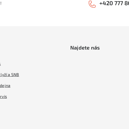
+420 777 8
!
Najdete nás
s
lyží a SNB
dejna
rvis