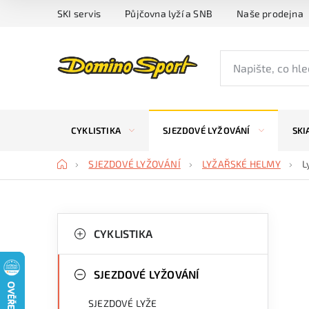
Přejít
SKI servis
Půjčovna lyží a SNB
Naše prodejna
na
obsah
CYKLISTIKA
SJEZDOVÉ LYŽOVÁNÍ
SKI
Domů
SJEZDOVÉ LYŽOVÁNÍ
LYŽAŘSKÉ HELMY
L
P
K
Přeskočit
kategorie
CYKLISTIKA
a
o
t
s
SJEZDOVÉ LYŽOVÁNÍ
e
t
SJEZDOVÉ LYŽE