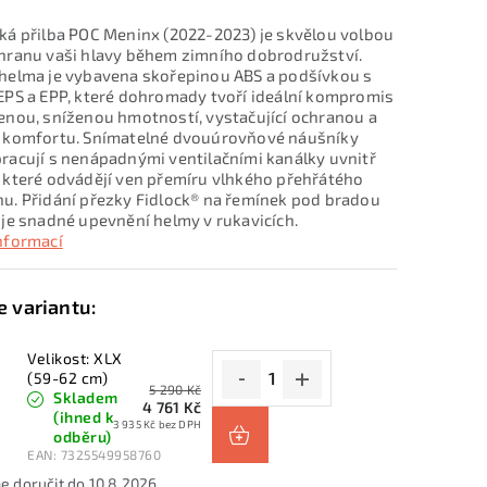
ká přilba POC Meninx (2022-2023) je skvělou volbou
hranu vaši hlavy během zimního dobrodružství.
helma je vybavena skořepinou ABS a podšívkou s
EPS a EPP, které dohromady tvoří ideální kompromis
enou, sníženou hmotností, vystačující ochranou a
 komfortu. Snímatelné dvouúrovňové náušníky
racují s nenápadnými ventilačními kanálky uvnitř
 které odvádějí ven přemíru vlhkého přehřátého
u. Přidání přezky Fidlock® na řemínek pod bradou
uje snadné upevnění helmy v rukavicích.
informací
Velikost: XLX
(59-62 cm)
5 290 Kč
Skladem
4 761 Kč
(ihned k
3 935 Kč bez DPH
odběru)
EAN:
7325549958760
10.8.2026