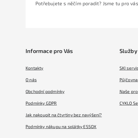
Potřebujete s něčím poradit? Jsme tu pro vás
Z
á
Informace pro Vás
Služby
p
a
Kontakty
SKI servi
t
O nás
Půjčovna 
í
Obchodní podmínky
Naše pro
Podmínky GDPR
CYKLO Se
Jak nakoupit na čtvrtiny bez navýšení?
Podmínky nákupu na splátky ESSOX