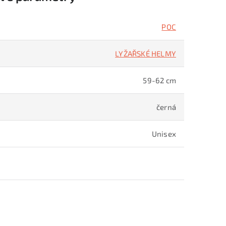
POC
LYŽAŘSKÉ HELMY
59-62 cm
černá
Unisex