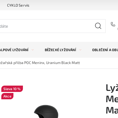
CYKLO Servis
ALPOVÉ LYŽOVÁNÍ
BĚŽECKÉ LYŽOVÁNÍ
OBLEČENÍ A OB
yžařská přilba POC Meninx, Uranium Black Matt
Ly
10 %
Me
Akce
Ma