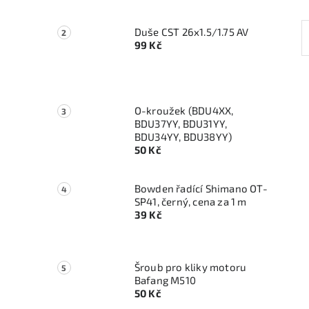
Duše CST 26x1.5/1.75 AV
99 Kč
O-kroužek (BDU4XX,
BDU37YY, BDU31YY,
BDU34YY, BDU38YY)
50 Kč
Bowden řadící Shimano OT-
SP41, černý, cena za 1 m
39 Kč
Šroub pro kliky motoru
Bafang M510
50 Kč