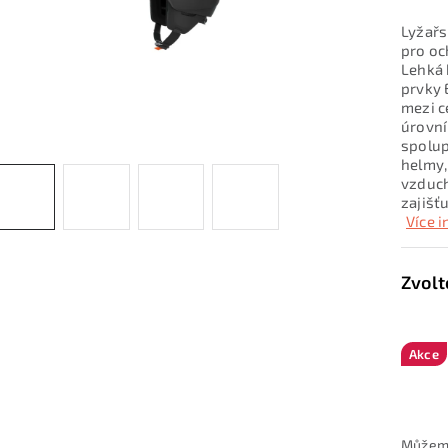
Lyžařs
pro oc
Lehká 
prvky 
mezi c
úrovní
spolup
helmy,
vzduch
zajišť
Více 
Akce