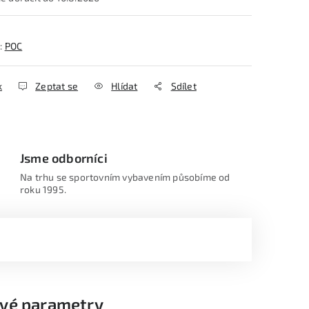
:
POC
k
Zeptat se
Hlídat
Sdílet
Jsme odborníci
Na trhu se sportovním vybavením působíme od
roku 1995.
vé parametry