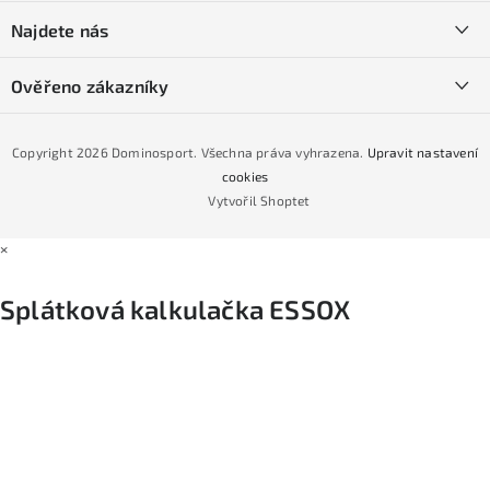
O nás
í
SKI servis
Najdete nás
Obchodní podmínky
Půjčovna lyží a SNB
Podmínky GDPR
Ověřeno zákazníky
Naše prodejna
Jak nakoupit na čtvrtiny bez navýšení?
CYKLO Servis
Copyright 2026
Dominosport
. Všechna práva vyhrazena.
Upravit nastavení
Podmínky nákupu na splátky ESSOX
cookies
Vytvořil Shoptet
×
Splátková kalkulačka ESSOX