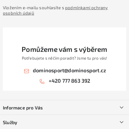
Vložením e-mailu souhlasíte s
podmínkami ochrany
osobních údajů
Pomůžeme vám s výběrem
Potřebujete s něčím poradit? Jsme tu pro vás!
dominosport
@
dominosport.cz
+420 777 863 392
Z
á
Informace pro Vás
p
a
Kontakty
Služby
t