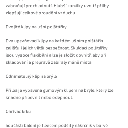
zabraňují prochladnutí. Hlubší kanálky uvnitř přilby
zlepšují celkové proudění vzduchu.
Dvojité klipy na ušní polštářky
Dva upevňovací klipy na každém ušním polštářku
zajišťují jejich větší bezpečnost. Skládací polštářky
jsou vysoce flexibilní a lze je složit dovnitř, aby při
skladování a přepravě zabíraly méně místa.
Odnímatelný klip na brýle
Přilba je vybavena gumovým klipem na brýle, který lze
snadno připevnit nebo odepnout.
Ohřívač krku
Součástí balení je fleecem podšitý nákrčník v barvě