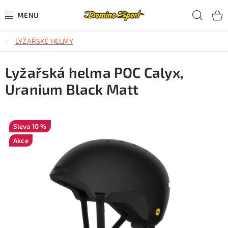
Přejít
Hled
na
obsah
LYŽAŘSKÉ HELMY
CYKLISTIKA
Lyžařská helma POC Calyx,
SJEZDOVÉ LYŽOVÁNÍ
Uranium Black Matt
SKIALPOVÉ LYŽOVÁNÍ
BĚŽECKÉ LYŽOVÁNÍ
10 %
Akce
OBLEČENÍ A OBUV
BĚHÁNÍ
TIPY NA DÁRKY