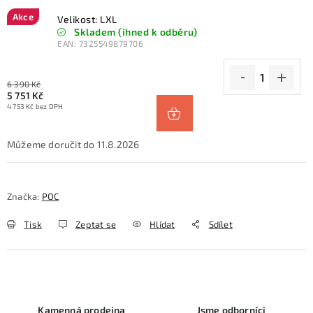
Akce
Velikost: LXL
Skladem (ihned k odběru)
EAN:
7325549879706
6 390 Kč
5 751 Kč
4 753 Kč bez DPH
11.8.2026
Značka:
POC
Tisk
Zeptat se
Hlídat
Sdílet
Kamenná prodejna
Jsme odborníci