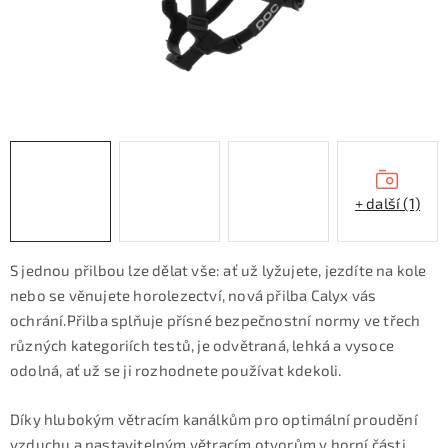
KONTAKTY
ZNAČKY
SKI servis
Půjčovna lyží a SNB
Naše prodejna
CYKLO Servis
+ další (1)
S jednou přilbou lze dělat vše: ať už lyžujete, jezdíte na kole
nebo se věnujete horolezectví, nová přilba Calyx vás
ochrání.Přilba splňuje přísné bezpečnostní normy ve třech
různých kategoriích testů, je odvětraná, lehká a vysoce
odolná, ať už se ji rozhodnete používat kdekoli.
Díky hlubokým větracím kanálkům pro optimální proudění
vzduchu a nastavitelným větracím otvorům v horní části