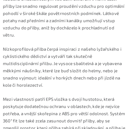
přilby lze snadno regulovat proudění vzduchu pro optimální
pohodlí v široké škále povětrnostních podmínek. Látkové
potahy nad předními a zadními kanálky umožňují vstup
vzduchu do přilby, aniž by docházelo k prochladnutí od
větru.
Nízkoprofilová přilba čerpá inspiraci z našeho lyžařského i
cyklistického dědictví a vytváří tak skutečně
multidisciplinární přilbu. Je vysoce sbalitelná a je vybavena
měkkými náušníky, které lze buď složit do helmy, nebo je
snadno vyjmout: ideální v horkých dnech nebo při jízdě na
kole či horolezectví.
Mezi vlastnosti patří EPS vložka s dvojí hustotou, která
poskytuje dodatečnou ochranu v oblastech, kde je nejvíce
potřeba, a vnější skořepina z ABS pro větší odolnost. Systém
360° fit lze také zcela zasunout dovnitř přilby, aby se
zmenšil prostor, který přilba zabírá při skladování, a přilba je