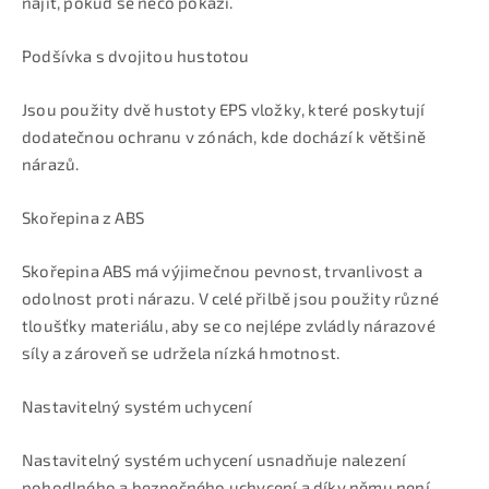
najít, pokud se něco pokazí.
Podšívka s dvojitou hustotou
Jsou použity dvě hustoty EPS vložky, které poskytují
dodatečnou ochranu v zónách, kde dochází k většině
nárazů.
Skořepina z ABS
Skořepina ABS má výjimečnou pevnost, trvanlivost a
odolnost proti nárazu. V celé přilbě jsou použity různé
tloušťky materiálu, aby se co nejlépe zvládly nárazové
síly a zároveň se udržela nízká hmotnost.
Nastavitelný systém uchycení
Nastavitelný systém uchycení usnadňuje nalezení
pohodlného a bezpečného uchycení a díky němu není