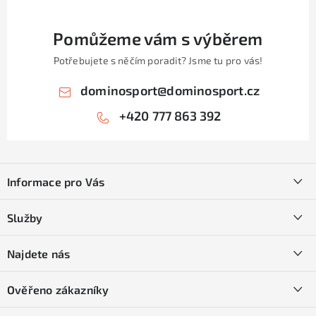
Pomůžeme vám s výběrem
Potřebujete s něčím poradit? Jsme tu pro vás!
dominosport
@
dominosport.cz
+420 777 863 392
Z
á
Informace pro Vás
p
a
Kontakty
Služby
t
O nás
í
SKI servis
Najdete nás
Obchodní podmínky
Půjčovna lyží a SNB
Podmínky GDPR
Ověřeno zákazníky
Naše prodejna
Jak nakoupit na čtvrtiny bez navýšení?