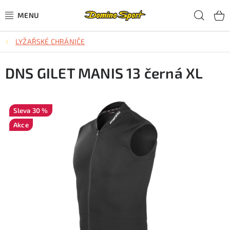
Přejít
Hled
na
obsah
LYŽAŘSKÉ CHRÁNIČE
CYKLISTIKA
DNS GILET MANIS 13 černá XL
SJEZDOVÉ LYŽOVÁNÍ
SKIALPOVÉ LYŽOVÁNÍ
30 %
BĚŽECKÉ LYŽOVÁNÍ
Akce
OBLEČENÍ A OBUV
BĚHÁNÍ
TIPY NA DÁRKY