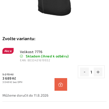
KONTAKTY
ZNAČKY
SKI servis
Půjčovna lyží a SNB
Naše prodejna
CYKLO Servis
Akce
Velikost: 7776
Skladem (ihned k odběru)
EAN:
8033431619932
5 270 Kč
3 689 Kč
3 049 Kč bez DPH
11.8.2026