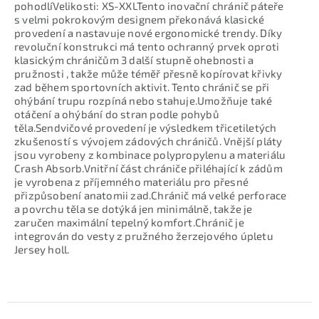
pohodlíVelikosti: XS-XXLTento inovační chránič páteře
s velmi pokrokovým designem překonává klasické
provedení a nastavuje nové ergonomické trendy. Díky
revoluční konstrukci má tento ochranný prvek oproti
klasickým chráničům 3 další stupně ohebnosti a
pružnosti , takže může téměř přesně kopírovat křivky
zad během sportovních aktivit. Tento chránič se při
ohýbání trupu rozpíná nebo stahuje.Umožňuje také
otáčení a ohýbání do stran podle pohybů
těla.Sendvičové provedení je výsledkem třicetiletých
zkušeností s vývojem zádových chráničů. Vnější pláty
jsou vyrobeny z kombinace polypropylenu a materiálu
Crash Absorb.Vnitřní část chrániče přiléhající k zádům
je vyrobena z příjemného materiálu pro přesné
přizpůsobení anatomii zad.Chránič má velké perforace
a povrchu těla se dotýká jen minimálně, takže je
zaručen maximální tepelný komfort.Chránič je
integrován do vesty z pružného žerzejového úpletu
Jersey holl.