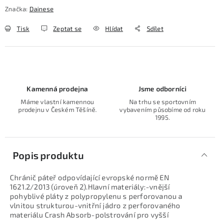
Značka:
Dainese
Tisk
Zeptat se
Hlídat
Sdílet
Kamenná prodejna
Jsme odborníci
Máme vlastní kamennou
Na trhu se sportovním
prodejnu v Českém Těšíně.
vybavením působíme od roku
1995.
Popis produktu
Chránič páteř odpovídající evropské normě EN
1621.2/2013 (úroveň 2).Hlavní materiály:-vnější
pohyblivé pláty z polypropylenu s perforovanou a
vlnitou strukturou-vnitřní jádro z perforovaného
materiálu Crash Absorb-polstrování pro vyšší