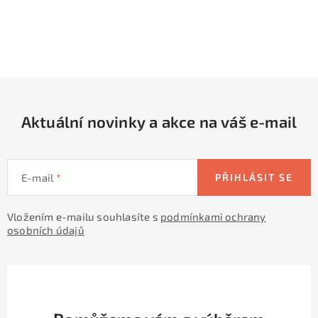
O
v
l
á
d
Aktuální novinky a akce na váš e-mail
a
c
í
E-mail
PŘIHLÁSIT SE
p
r
Vložením e-mailu souhlasíte s
podmínkami ochrany
v
osobních údajů
k
y
v
ý
p