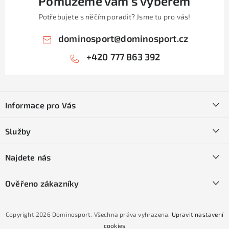
Pomůžeme vám s výběrem
i
Potřebujete s něčím poradit? Jsme tu pro vás!
s
u
dominosport
@
dominosport.cz
+420 777 863 392
Z
á
Informace pro Vás
p
a
Kontakty
Služby
t
O nás
í
SKI servis
Najdete nás
Obchodní podmínky
Půjčovna lyží a SNB
Podmínky GDPR
Ověřeno zákazníky
Naše prodejna
Jak nakoupit na čtvrtiny bez navýšení?
CYKLO Servis
Copyright 2026
Dominosport
. Všechna práva vyhrazena.
Upravit nastavení
Podmínky nákupu na splátky ESSOX
cookies