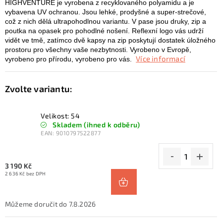
HIGHVENTURE je vyrobena z recyklovaného polyamidu a je
vybavena UV ochranou. Jsou lehké, prodyšné a super-strečové,
což z nich dělá ultrapohodlnou variantu. V pase jsou druky, zip a
poutka na opasek pro pohodlné nošení. Reflexní logo vás udrží
vidět ve tmě, zatímco dvě kapsy na zip poskytují dostatek úložného
prostoru pro všechny vaše nezbytnosti. Vyrobeno v Evropě,
Více informací
vyrobeno pro přírodu, vyrobeno pro vás.
Velikost: 54
Skladem (ihned k odběru)
EAN:
9010797522877
3 190 Kč
2 636 Kč bez DPH
7.8.2026