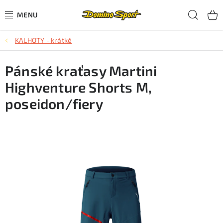
Přejít
Hled
na
obsah
KALHOTY - krátké
CYKLISTIKA
Pánské kraťasy Martini
SJEZDOVÉ LYŽOVÁNÍ
Highventure Shorts M,
SKIALPOVÉ LYŽOVÁNÍ
poseidon/fiery
BĚŽECKÉ LYŽOVÁNÍ
OBLEČENÍ A OBUV
BĚHÁNÍ
TIPY NA DÁRKY