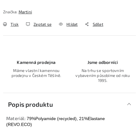
Značka:
Martini
Tisk
Zeptat se
Hlídat
Sdílet
Kamenná prodejna
Jsme odborníci
Máme vlastní kamennou
Na trhu se sportovním
prodejnu v Českém Těšíně.
vybavením působíme od roku
1995.
Popis produktu
Materiál:
79%Polyamide (recycled), 21%Elastane
(REVO.ECO)