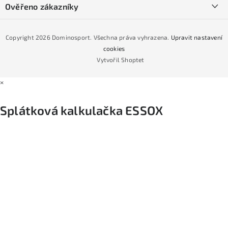
Podmínky GDPR
Ověřeno zákazníky
Naše prodejna
Jak nakoupit na čtvrtiny bez navýšení?
CYKLO Servis
Copyright 2026
Dominosport
. Všechna práva vyhrazena.
Upravit nastavení
Podmínky nákupu na splátky ESSOX
cookies
Vytvořil Shoptet
×
Splátková kalkulačka ESSOX