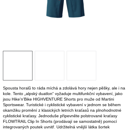
KONTAKTY
ZNAČKY
SKI servis
Půjčovna lyží a SNB
Naše prodejna
CYKLO Servis
Spousta horalů to ráda míchá a zdolává hory nejen pěšky, ale i na
kole. Tento „alpský duatlon“ vyžaduje multifunkční vybavení, jako
jsou Hike'n'Bike HIGHVENTURE Shorts pro muže od Martini
Sportswear. Turistické i cyklistické vybavení v jednom se během
okamžiku promění z klasických letních kraťasů na plnohodnotné
cyklistické kraťasy. Jednoduše připevněte polstrované kraťasy
FLOWTRAIL Clip In Shorts (prodávají se samostatně) pomocí
integrovaných poutek uvnitř. Udržitelná vnější látka šortek