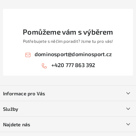
Pomůžeme vám s výběrem
Potřebujete s něčím poradit? Jsme tu pro vás!
dominosport
@
dominosport.cz
+420 777 863 392
Z
á
Informace pro Vás
p
a
Kontakty
Služby
t
O nás
í
SKI servis
Najdete nás
Obchodní podmínky
Půjčovna lyží a SNB