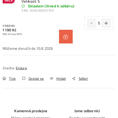
Akce
Velikost: S
Skladem (ihned k odběru)
EAN:
5056286921169
1 969 Kč
1 190 Kč
983 Kč bez DPH
10.8.2026
Značka:
Endura
Tisk
Zeptat se
Hlídat
Sdílet
Kamenná prodejna
Jsme odborníci
Máme vlastní kamennou
Na trhu se sportovním