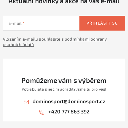
Aktuální novinky a akce na váš e-mail
E-mail
PŘIHLÁSIT SE
Vložením e-mailu souhlasíte s
podmínkami ochrany
osobních údajů
Pomůžeme vám s výběrem
Potřebujete s něčím poradit? Jsme tu pro vás!
dominosport
@
dominosport.cz
+420 777 863 392
Z