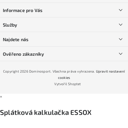
á
Informace pro Vás
p
a
Kontakty
Služby
t
O nás
í
SKI servis
Najdete nás
Obchodní podmínky
Půjčovna lyží a SNB
Podmínky GDPR
Ověřeno zákazníky
Naše prodejna
Jak nakoupit na čtvrtiny bez navýšení?
CYKLO Servis
Copyright 2026
Dominosport
. Všechna práva vyhrazena.
Upravit nastavení
Podmínky nákupu na splátky ESSOX
cookies
Vytvořil Shoptet
×
Splátková kalkulačka ESSOX