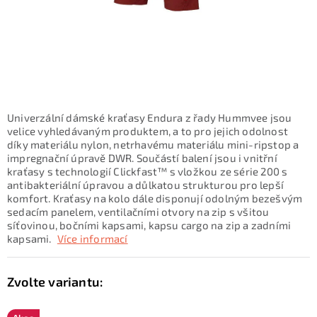
KONTAKTY
ZNAČKY
SKI servis
Půjčovna lyží a SNB
Naše prodejna
CYKLO Servis
Univerzální dámské kraťasy Endura z řady Hummvee jsou
velice vyhledávaným produktem, a to pro jejich odolnost
díky materiálu nylon, netrhavému materiálu mini-ripstop a
impregnační úpravě DWR. Součástí balení jsou i vnitřní
kraťasy s technologií Clickfast™ s vložkou ze série 200 s
antibakteriální úpravou a důlkatou strukturou pro lepší
komfort. Kraťasy na kolo dále disponují odolným bezešvým
sedacím panelem, ventilačními otvory na zip s všitou
síťovinou, bočními kapsami, kapsu cargo na zip a zadními
kapsami.
Více informací