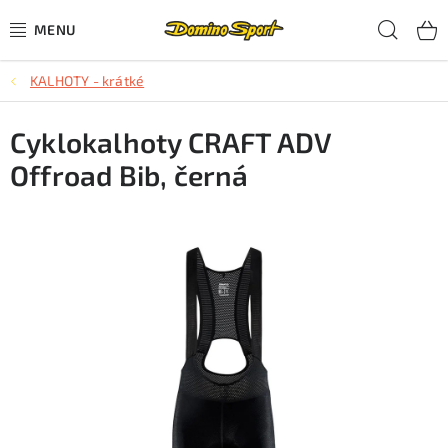
Přejít
Hled
na
obsah
KALHOTY - krátké
CYKLISTIKA
Cyklokalhoty CRAFT ADV
SJEZDOVÉ LYŽOVÁNÍ
Offroad Bib, černá
SKIALPOVÉ LYŽOVÁNÍ
BĚŽECKÉ LYŽOVÁNÍ
OBLEČENÍ A OBUV
BĚHÁNÍ
TIPY NA DÁRKY