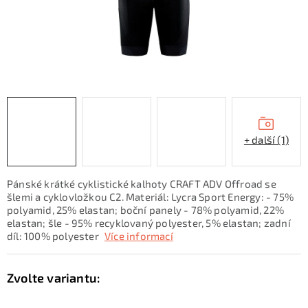
KONTAKTY
ZNAČKY
SKI servis
Půjčovna lyží a SNB
Naše prodejna
CYKLO Servis
+ další (1)
Pánské krátké cyklistické kalhoty CRAFT ADV Offroad se
šlemi a cyklovložkou C2. Materiál: Lycra Sport Energy: - 75%
polyamid, 25% elastan; boční panely - 78% polyamid, 22%
elastan; šle - 95% recyklovaný polyester, 5% elastan; zadní
díl: 100% polyester
Více informací