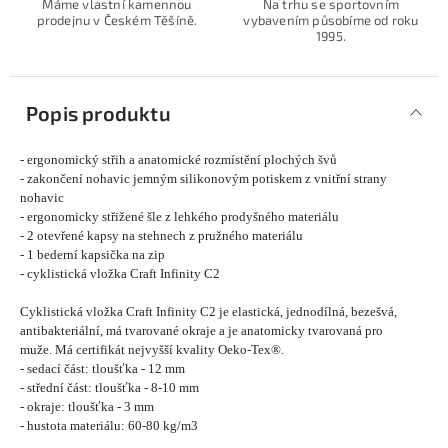
Máme vlastní kamennou
Na trhu se sportovním
prodejnu v Českém Těšíně.
vybavením působíme od roku
1995.
Popis produktu
- ergonomický střih a anatomické rozmístění plochých švů
- zakončení nohavic jemným silikonovým potiskem z vnitřní strany
nohavic
- ergonomicky střižené šle z lehkého prodyšného materiálu
- 2 otevřené kapsy na stehnech z pružného materiálu
- 1 bederní kapsička na zip
- cyklistická vložka Craft Infinity C2
Cyklistická vložka Craft Infinity C2 je elastická, jednodílná, bezešvá,
antibakteriální, má tvarované okraje a je anatomicky tvarovaná pro
muže. Má certifikát nejvyšší kvality Oeko-Tex®.
- sedací část: tloušťka - 12 mm
- střední část: tloušťka - 8-10 mm
- okraje: tloušťka - 3 mm
- hustota materiálu: 60-80 kg/m3