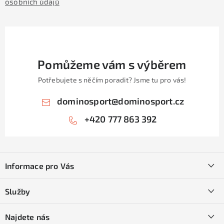
osobních údajů
Pomůžeme vám s výběrem
Potřebujete s něčím poradit? Jsme tu pro vás!
dominosport
@
dominosport.cz
+420 777 863 392
Z
á
Informace pro Vás
p
a
Kontakty
Služby
t
O nás
í
SKI servis
Najdete nás
Obchodní podmínky