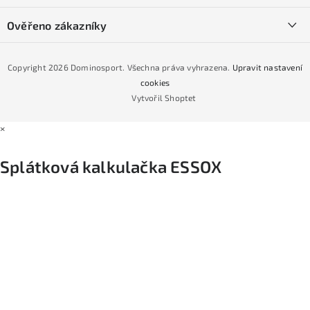
Půjčovna lyží a SNB
Podmínky GDPR
Ověřeno zákazníky
Naše prodejna
Jak nakoupit na čtvrtiny bez navýšení?
CYKLO Servis
Copyright 2026
Dominosport
. Všechna práva vyhrazena.
Upravit nastavení
Podmínky nákupu na splátky ESSOX
cookies
Vytvořil Shoptet
×
Splátková kalkulačka ESSOX