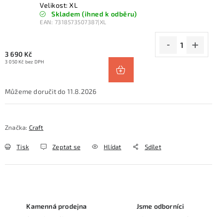
Velikost: XL
Skladem (ihned k odběru)
EAN:
7318573507387|XL
3 690 Kč
3 050 Kč bez DPH
11.8.2026
Značka:
Craft
Tisk
Zeptat se
Hlídat
Sdílet
Kamenná prodejna
Jsme odborníci