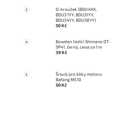
O-kroužek (BDU4XX,
BDU37YY, BDU31YY,
BDU34YY, BDU38YY)
50 Kč
Bowden řadící Shimano OT-
SP41, černý, cena za 1 m
39 Kč
Šroub pro kliky motoru
Bafang M510
50 Kč