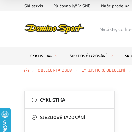
Přejít
SKI servis
Půjčovna lyží a SNB
Naše prodejna
na
obsah
CYKLISTIKA
SJEZDOVÉ LYŽOVÁNÍ
SKI
Domů
OBLEČENÍ A OBUV
CYKLISTICKÉ OBLEČENÍ
P
K
Přeskočit
kategorie
CYKLISTIKA
a
o
t
s
SJEZDOVÉ LYŽOVÁNÍ
e
t