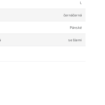
L
černáčerná
Pánské
ů
se šlemi