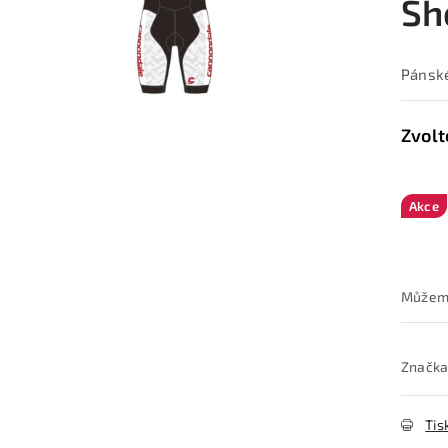
Sh
Pánské
Akce
Značka
Tis