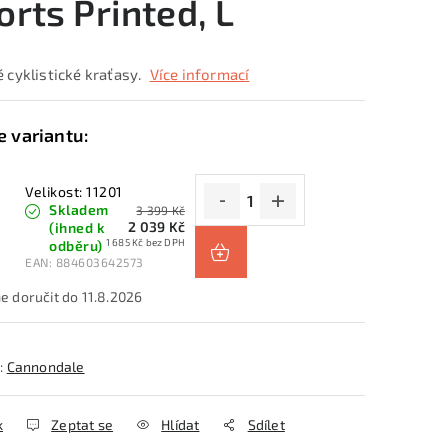
orts Printed, L
 cyklistické kraťasy.
Více informací
Velikost: 11201
Skladem
3 399 Kč
2 039 Kč
(ihned k
1 685 Kč bez DPH
odběru)
EAN:
884603642573
11.8.2026
:
Cannondale
k
Zeptat se
Hlídat
Sdílet