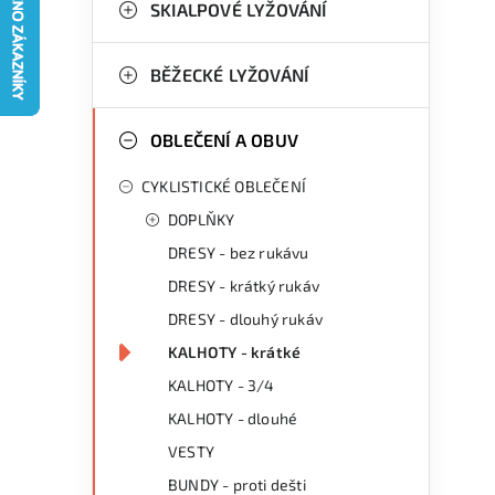
g
SKIALPOVÉ LYŽOVÁNÍ
r
o
a
r
BĚŽECKÉ LYŽOVÁNÍ
n
i
OBLEČENÍ A OBUV
e
n
CYKLISTICKÉ OBLEČENÍ
í
DOPLŇKY
p
DRESY - bez rukávu
a
DRESY - krátký rukáv
n
DRESY - dlouhý rukáv
KALHOTY - krátké
e
KALHOTY - 3/4
l
KALHOTY - dlouhé
VESTY
BUNDY - proti dešti