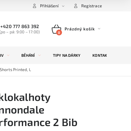
Přihlášení
Registrace
+420 777 863 392
Prázdný košík
(po – pá: 9:00 – 17:00)
NÁKUPNÍ
KOŠÍK
UV
BĚHÁNÍ
TIPY NA DÁRKY
KONTAKTY
ZN
horts Printed, L
klokalhoty
nnondale
rformance 2 Bib