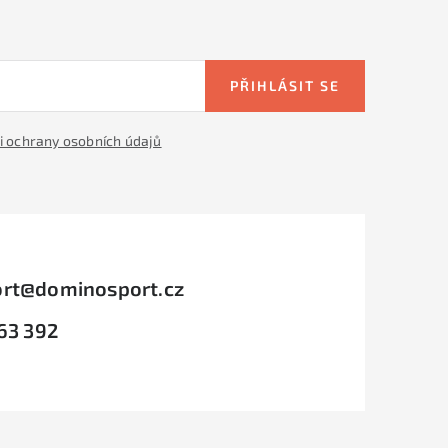
PŘIHLÁSIT SE
 ochrany osobních údajů
rt
@
dominosport.cz
63 392