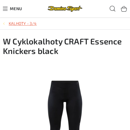
Přejít
Hled
na
obsah
KALHOTY - 3/4
CYKLISTIKA
W Cyklokalhoty CRAFT Essence
SJEZDOVÉ LYŽOVÁNÍ
Knickers black
SKIALPOVÉ LYŽOVÁNÍ
BĚŽECKÉ LYŽOVÁNÍ
OBLEČENÍ A OBUV
BĚHÁNÍ
TIPY NA DÁRKY