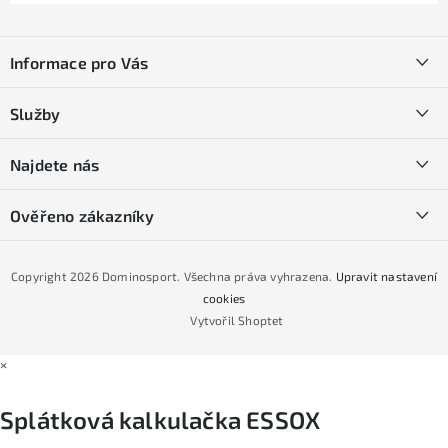
Z
á
Informace pro Vás
p
a
Kontakty
Služby
t
O nás
í
SKI servis
Najdete nás
Obchodní podmínky
Půjčovna lyží a SNB
Podmínky GDPR
Ověřeno zákazníky
Naše prodejna
Jak nakoupit na čtvrtiny bez navýšení?
CYKLO Servis
Copyright 2026
Dominosport
. Všechna práva vyhrazena.
Upravit nastavení
Podmínky nákupu na splátky ESSOX
cookies
Vytvořil Shoptet
×
Splátková kalkulačka ESSOX