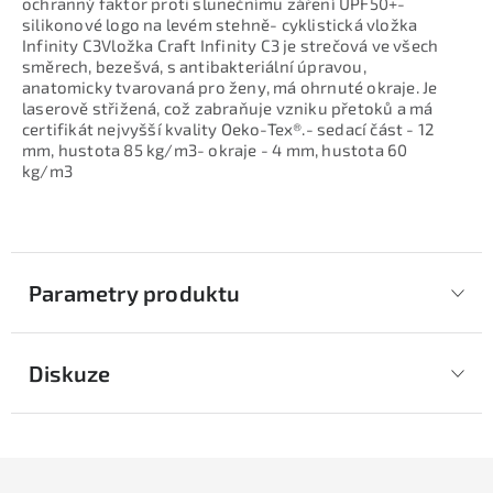
ochranný faktor proti slunečnímu záření UPF50+-
silikonové logo na levém stehně- cyklistická vložka
Infinity C3Vložka Craft Infinity C3 je strečová ve všech
směrech, bezešvá, s antibakteriální úpravou,
anatomicky tvarovaná pro ženy, má ohrnuté okraje. Je
laserově střižená, což zabraňuje vzniku přetoků a má
certifikát nejvyšší kvality Oeko-Tex®.- sedací část - 12
mm, hustota 85 kg/m3- okraje - 4 mm, hustota 60
kg/m3
Parametry produktu
Diskuze