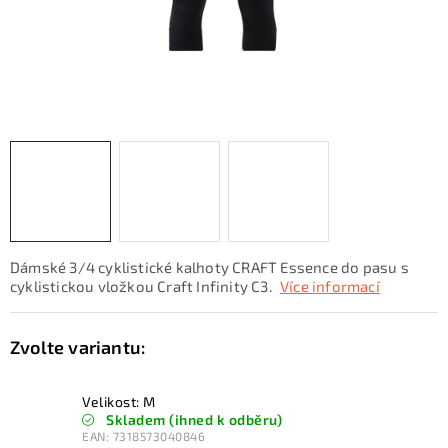
KONTAKTY
ZNAČKY
SKI servis
Půjčovna lyží a SNB
Naše prodejna
CYKLO Servis
Dámské 3/4 cyklistické kalhoty CRAFT Essence do pasu s
cyklistickou vložkou Craft Infinity C3.
Více informací
Velikost: M
Skladem (ihned k odběru)
EAN:
7318573040846