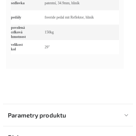
sedlovka
patentní, 34.9mm, hliník
pedály
freeride pedal mit Reflektor, hliník
povolená
celková
150kg
hmotnost
velikost
29"
kol
Parametry produktu