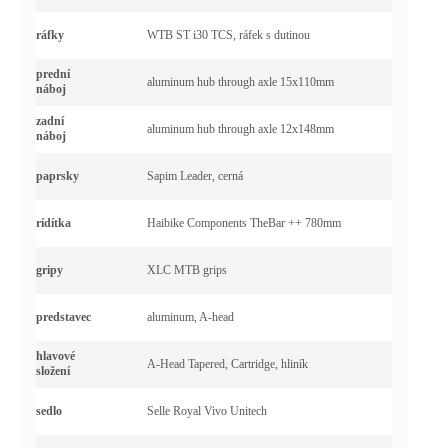
ráfky
WTB ST i30 TCS, ráfek s dutinou
prední
aluminum hub through axle 15x110mm
náboj
zadní
aluminum hub through axle 12x148mm
náboj
paprsky
Sapim Leader, cerná
rídítka
Haibike Components TheBar ++ 780mm
gripy
XLC MTB grips
predstavec
aluminum, A-head
hlavové
A-Head Tapered, Cartridge, hliník
složení
sedlo
Selle Royal Vivo Unitech