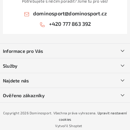
Potřebujete s něčím poradit? Jsme tu pro vás!
dominosport
@
dominosport.cz
+420 777 863 392
Z
á
Informace pro Vás
p
a
Kontakty
Služby
t
O nás
í
SKI servis
Najdete nás
Obchodní podmínky
Půjčovna lyží a SNB
Podmínky GDPR
Ověřeno zákazníky
Naše prodejna
Jak nakoupit na čtvrtiny bez navýšení?
CYKLO Servis
Copyright 2026
Dominosport
. Všechna práva vyhrazena.
Upravit nastavení
Podmínky nákupu na splátky ESSOX
cookies
Vytvořil Shoptet