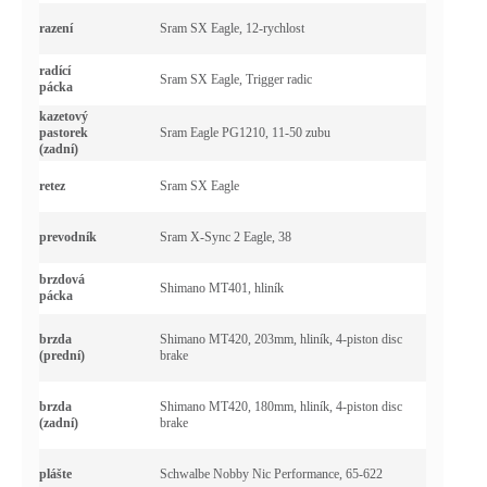
razení
Sram SX Eagle, 12-rychlost
radící
Sram SX Eagle, Trigger radic
pácka
kazetový
pastorek
Sram Eagle PG1210, 11-50 zubu
(zadní)
retez
Sram SX Eagle
prevodník
Sram X-Sync 2 Eagle, 38
brzdová
Shimano MT401, hliník
pácka
brzda
Shimano MT420, 203mm, hliník, 4-piston disc
(prední)
brake
brzda
Shimano MT420, 180mm, hliník, 4-piston disc
(zadní)
brake
plášte
Schwalbe Nobby Nic Performance, 65-622