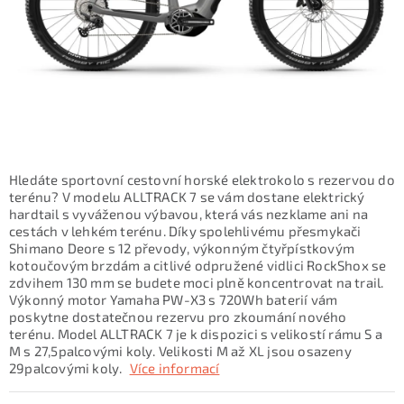
KONTAKTY
ZNAČKY
SKI servis
Půjčovna lyží a SNB
Naše prodejna
CYKLO Servis
Hledáte sportovní cestovní horské elektrokolo s rezervou do
terénu? V modelu ALLTRACK 7 se vám dostane elektrický
hardtail s vyváženou výbavou, která vás nezklame ani na
cestách v lehkém terénu. Díky spolehlivému přesmykači
Shimano Deore s 12 převody, výkonným čtyřpístkovým
kotoučovým brzdám a citlivé odpružené vidlici RockShox se
zdvihem 130 mm se budete moci plně koncentrovat na trail.
Výkonný motor Yamaha PW-X3 s 720Wh baterií vám
poskytne dostatečnou rezervu pro zkoumání nového
terénu. Model ALLTRACK 7 je k dispozici s velikostí rámu S a
M s 27,5palcovými koly. Velikosti M až XL jsou osazeny
29palcovými koly.
Více informací