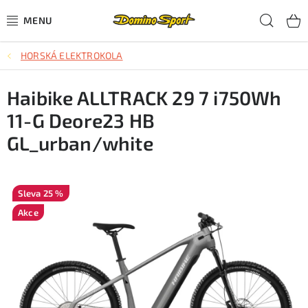
Přejít
Hled
na
obsah
HORSKÁ ELEKTROKOLA
CYKLISTIKA
Haibike ALLTRACK 29 7 i750Wh
SJEZDOVÉ LYŽOVÁNÍ
11-G Deore23 HB
SKIALPOVÉ LYŽOVÁNÍ
GL_urban/white
BĚŽECKÉ LYŽOVÁNÍ
25 %
OBLEČENÍ A OBUV
Akce
BĚHÁNÍ
TIPY NA DÁRKY