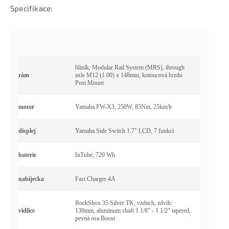
Specifikace:
hliník, Modular Rail System (MRS), through
rám
axle M12 (1.00) x 148mm, kotoucová brzda
Post Mount
motor
Yamaha PW-X3, 250W, 85Nm, 25km/h
displej
Yamaha Side Switch 1.7" LCD, 7 funkcí
baterie
InTube, 720 Wh
nabíjecka
Fast Charger 4A
RockShox 35 Silver TK, vzduch, zdvih:
vidlice
130mm, aluminum shaft 1 1/8" - 1 1/2" tapered,
pevná osa Boost