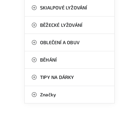
n
g
SKIALPOVÉ LYŽOVÁNÍ
e
o
l
r
BĚŽECKÉ LYŽOVÁNÍ
i
OBLEČENÍ A OBUV
e
BĚHÁNÍ
l
TIPY NA DÁRKY
Značky
í