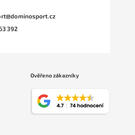
rt
@
dominosport.cz
63 392
Ověřeno zákazníky