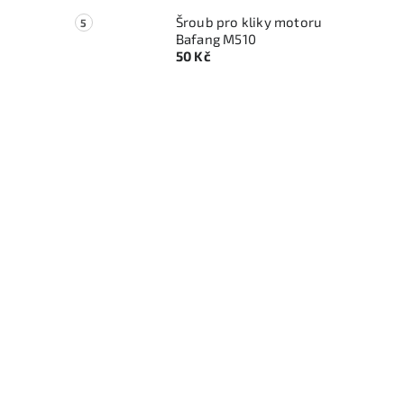
Šroub pro kliky motoru
Bafang M510
50 Kč