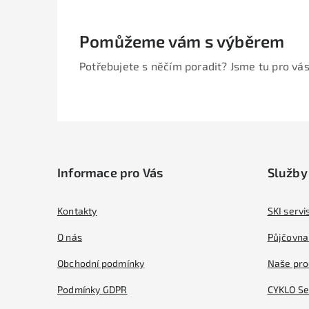
Pomůžeme vám s výběrem
Potřebujete s něčím poradit? Jsme tu pro vás
Z
á
Informace pro Vás
Služby
p
a
Kontakty
SKI servi
t
O nás
Půjčovna 
í
Obchodní podmínky
Naše pro
Podmínky GDPR
CYKLO Se