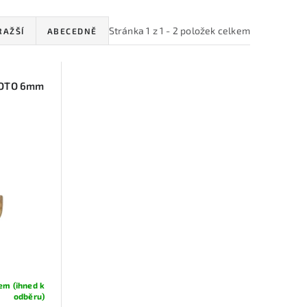
Stránka
1
z
1
-
2
položek celkem
RAŽŠÍ
ABECEDNĚ
MOTO 6mm
em (ihned k
odběru)