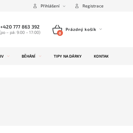
Přihlášení
Registrace
+420 777 863 392
Prázdný košík
(po – pá: 9:00 – 17:00)
NÁKUPNÍ
KOŠÍK
UV
BĚHÁNÍ
TIPY NA DÁRKY
KONTAKTY
ZN