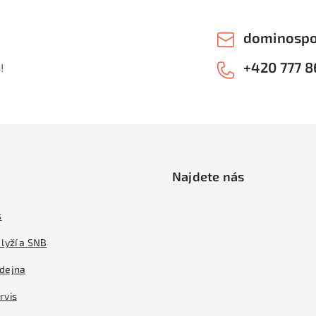
dominospo
+420 777 8
!
Najdete nás
s
lyží a SNB
dejna
rvis