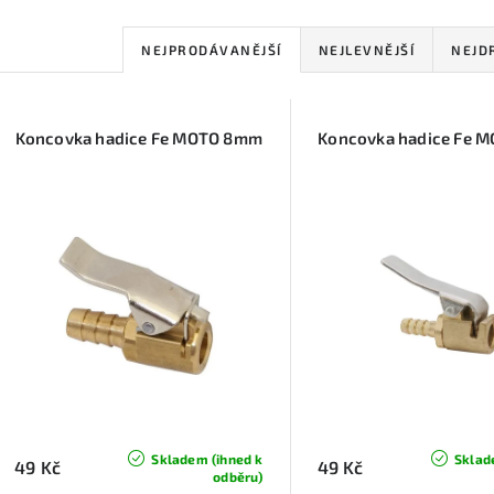
Ř
NEJPRODÁVANĚJŠÍ
NEJLEVNĚJŠÍ
NEJD
a
V
z
Koncovka hadice Fe MOTO 8mm
Koncovka hadice Fe 
ý
e
p
n
í
s
p
p
r
r
o
o
d
d
u
Skladem (ihned k
Sklad
49 Kč
49 Kč
odběru)