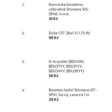
Koncovka bowdenu
utěsněná Shimano SIS-
SP40, 4 mm
10 Kč
Duše CST 26x1.5/1.75 AV
99 Kč
O-kroužek (BDU4XX,
BDU37YY, BDU31YY,
BDU34YY, BDU38YY)
50 Kč
Bowden řadící Shimano OT-
SP41, černý, cena za 1 m
39 Kč