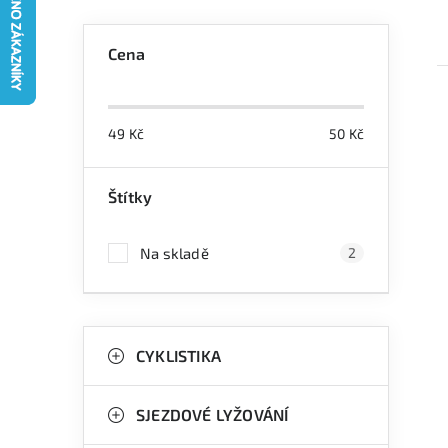
P
Cena
o
s
49
Kč
50
Kč
t
r
Štítky
i
a
Na skladě
2
n
n
K
Přeskočit
í
kategorie
CYKLISTIKA
a
p
t
a
SJEZDOVÉ LYŽOVÁNÍ
e