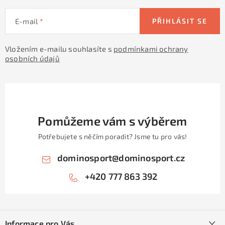
KONTAKTY
E-mail
PŘIHLÁSIT SE
ZNAČKY
Vložením e-mailu souhlasíte s
podmínkami ochrany
SKI servis
Půjčovna lyží a SNB
Naše prodejna
osobních údajů
CYKLO Servis
Pomůžeme vám s výběrem
Potřebujete s něčím poradit? Jsme tu pro vás!
dominosport
@
dominosport.cz
+420 777 863 392
Z
á
Informace pro Vás