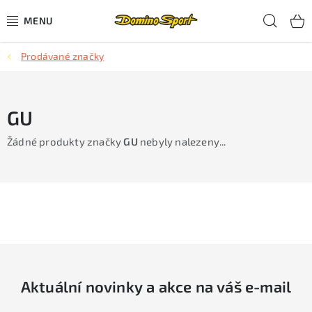
Přejít
Hled
na
obsah
Prodávané značky
CYKLISTIKA
SJEZDOVÉ LYŽOVÁNÍ
GU
SKIALPOVÉ LYŽOVÁNÍ
Žádné produkty značky
GU
nebyly nalezeny...
BĚŽECKÉ LYŽOVÁNÍ
OBLEČENÍ A OBUV
BĚHÁNÍ
TIPY NA DÁRKY
Aktuální novinky a akce na váš e-mail