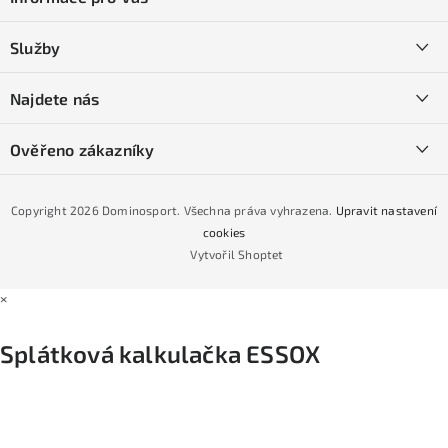
p
a
Kontakty
Služby
t
O nás
í
SKI servis
Najdete nás
Obchodní podmínky
Půjčovna lyží a SNB
Podmínky GDPR
Ověřeno zákazníky
Naše prodejna
Jak nakoupit na čtvrtiny bez navýšení?
CYKLO Servis
Copyright 2026
Dominosport
. Všechna práva vyhrazena.
Upravit nastavení
Podmínky nákupu na splátky ESSOX
cookies
Vytvořil Shoptet
×
Splátková kalkulačka ESSOX