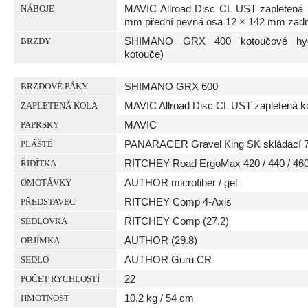
MAVIC Allroad Disc CL UST zapletená 
NÁBOJE
mm přední pevná osa 12 × 142 mm zadn
SHIMANO GRX 400 kotoučové hyd
BRZDY
kotouče)
SHIMANO GRX 600
BRZDOVÉ PÁKY
MAVIC Allroad Disc CL UST zapletená ko
ZAPLETENÁ KOLA
MAVIC
PAPRSKY
PANARACER Gravel King SK skládací 7
PLÁŠTĚ
RITCHEY Road ErgoMax 420 / 440 / 4
ŘIDÍTKA
AUTHOR microfiber / gel
OMOTÁVKY
RITCHEY Comp 4-Axis
PŘEDSTAVEC
RITCHEY Comp (27.2)
SEDLOVKA
AUTHOR (29.8)
OBJÍMKA
AUTHOR Guru CR
SEDLO
22
POČET RYCHLOSTÍ
10,2 kg / 54 cm
HMOTNOST