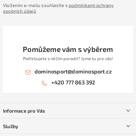
Vložením e-mailu souhlasíte s
podmínkami ochrany
osobních údajů
Pomůžeme vám s výběrem
Potřebujete s něčím poradit? Jsme tu pro vás!
dominosport
@
dominosport.cz
+420 777 863 392
Z
á
Informace pro Vás
p
a
Kontakty
Služby
t
O nás