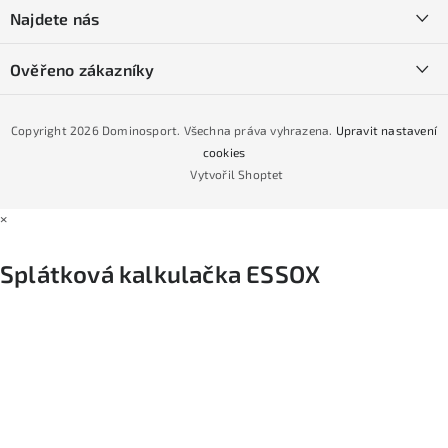
í
SKI servis
Najdete nás
Obchodní podmínky
Půjčovna lyží a SNB
Podmínky GDPR
Ověřeno zákazníky
Naše prodejna
Jak nakoupit na čtvrtiny bez navýšení?
CYKLO Servis
Copyright 2026
Dominosport
. Všechna práva vyhrazena.
Upravit nastavení
Podmínky nákupu na splátky ESSOX
cookies
Vytvořil Shoptet
×
Splátková kalkulačka ESSOX