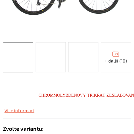
KONTAKTY
ZNAČKY
SKI servis
Půjčovna lyží a SNB
Naše prodejna
CYKLO Servis
+ další (10)
CHROMMOLYBDENOVÝ TŘIKRÁT ZESLABOVANÝ R
Více informací