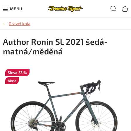
Přejít
Hled
na
obsah
Gravel kola
CYKLISTIKA
Author Ronin SL 2021 šedá-
SJEZDOVÉ LYŽOVÁNÍ
matná/měděná
SKIALPOVÉ LYŽOVÁNÍ
BĚŽECKÉ LYŽOVÁNÍ
33 %
Akce
OBLEČENÍ A OBUV
BĚHÁNÍ
TIPY NA DÁRKY