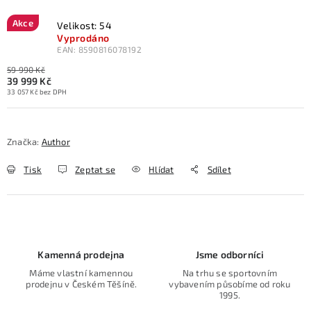
Akce
Velikost: 54
Vyprodáno
EAN:
8590816078192
59 990 Kč
39 999 Kč
33 057 Kč bez DPH
Značka:
Author
Tisk
Zeptat se
Hlídat
Sdílet
Kamenná prodejna
Jsme odborníci
Máme vlastní kamennou
Na trhu se sportovním
prodejnu v Českém Těšíně.
vybavením působíme od roku
1995.