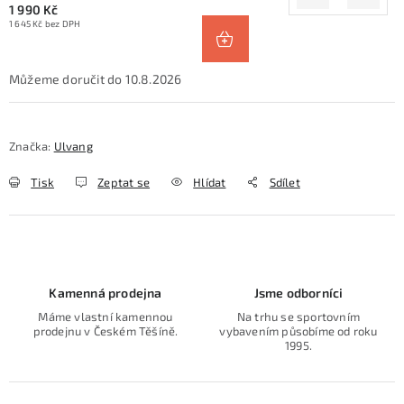
1 990 Kč
1 645 Kč bez DPH
10.8.2026
Značka:
Ulvang
Tisk
Zeptat se
Hlídat
Sdílet
Kamenná prodejna
Jsme odborníci
Máme vlastní kamennou
Na trhu se sportovním
prodejnu v Českém Těšíně.
vybavením působíme od roku
1995.