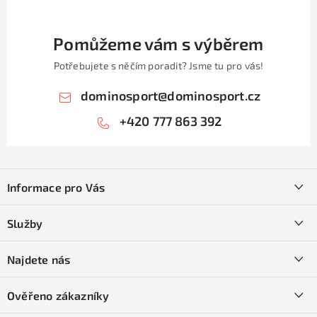
Pomůžeme vám s výběrem
Potřebujete s něčím poradit? Jsme tu pro vás!
dominosport
@
dominosport.cz
+420 777 863 392
Z
á
Informace pro Vás
p
a
Kontakty
Služby
t
O nás
í
SKI servis
Najdete nás
Obchodní podmínky
Půjčovna lyží a SNB
Podmínky GDPR
Ověřeno zákazníky
Naše prodejna