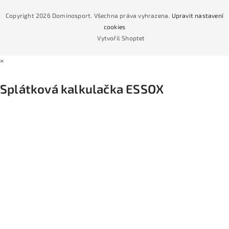
Jak nakoupit na čtvrtiny bez navýšení?
CYKLO Servis
Copyright 2026
Dominosport
. Všechna práva vyhrazena.
Upravit nastavení
Podmínky nákupu na splátky ESSOX
cookies
Vytvořil Shoptet
×
Splátková kalkulačka ESSOX