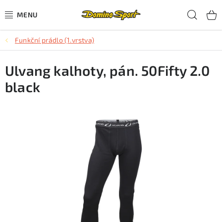
Přejít
Hled
na
obsah
Funkční prádlo (1.vrstva)
CYKLISTIKA
Ulvang kalhoty, pán. 50Fifty 2.0
SJEZDOVÉ LYŽOVÁNÍ
black
SKIALPOVÉ LYŽOVÁNÍ
BĚŽECKÉ LYŽOVÁNÍ
OBLEČENÍ A OBUV
BĚHÁNÍ
TIPY NA DÁRKY