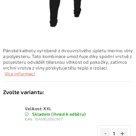
KONTAKTY
ZNAČKY
SKI servis
Půjčovna lyží a SNB
Naše prodejna
CYKLO Servis
Pánské kalhoty vyrobené z dvouvrstvého úpletu merino vlny
a polyesteru. Tato kombinace umožňuje díky spodní vrstvě z
polyesteru odvádět tělesnou vlhkost od pokožky, zatímco
vrchní vrstva z vlny poskytuje tělu teplo a izolaci.
Více informací
Velikost: XXL
Skladem (ihned k odběru)
EAN:
7045952062907