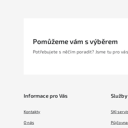
Pomůžeme vám s výběrem
Potřebujete s něčím poradit? Jsme tu pro vás
Z
á
Informace pro Vás
Služby
p
a
Kontakty
SKI servi
t
O nás
Půjčovna 