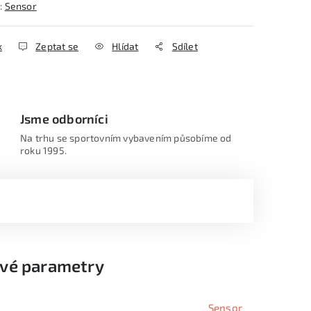
:
Sensor
k
Zeptat se
Hlídat
Sdílet
Jsme odborníci
Na trhu se sportovním vybavením působíme od
roku 1995.
vé parametry
Sensor