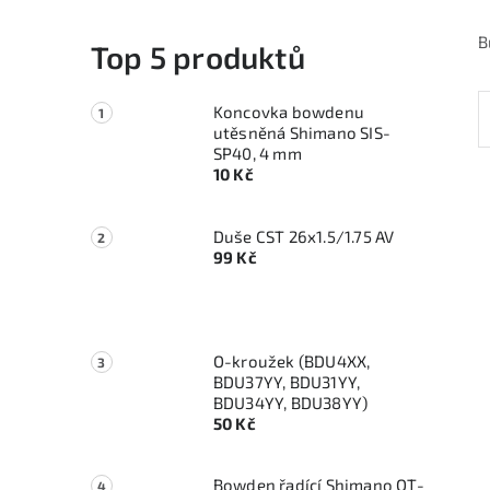
B
Top 5 produktů
Koncovka bowdenu
utěsněná Shimano SIS-
SP40, 4 mm
10 Kč
Duše CST 26x1.5/1.75 AV
99 Kč
O-kroužek (BDU4XX,
BDU37YY, BDU31YY,
BDU34YY, BDU38YY)
50 Kč
Bowden řadící Shimano OT-