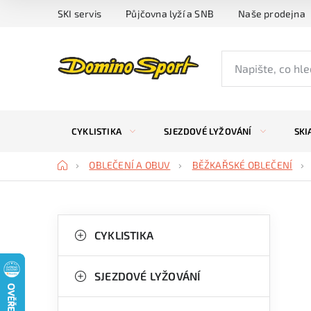
Přejít
SKI servis
Půjčovna lyží a SNB
Naše prodejna
na
obsah
CYKLISTIKA
SJEZDOVÉ LYŽOVÁNÍ
SKI
Domů
OBLEČENÍ A OBUV
BĚŽKAŘSKÉ OBLEČENÍ
P
K
Přeskočit
kategorie
CYKLISTIKA
a
o
t
s
SJEZDOVÉ LYŽOVÁNÍ
e
t