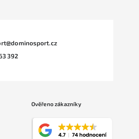
rt
@
dominosport.cz
63 392
Ověřeno zákazníky