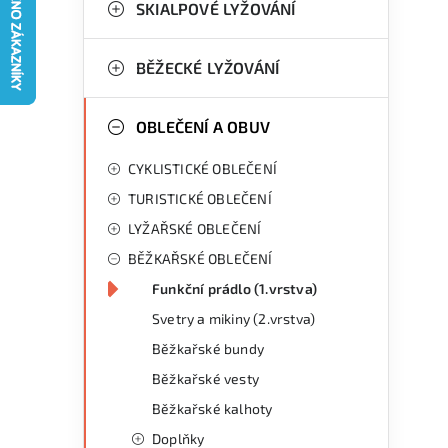
g
SKIALPOVÉ LYŽOVÁNÍ
r
o
a
r
BĚŽECKÉ LYŽOVÁNÍ
n
i
OBLEČENÍ A OBUV
e
n
CYKLISTICKÉ OBLEČENÍ
í
TURISTICKÉ OBLEČENÍ
p
LYŽAŘSKÉ OBLEČENÍ
a
BĚŽKAŘSKÉ OBLEČENÍ
n
Funkční prádlo (1.vrstva)
Svetry a mikiny (2.vrstva)
e
Běžkařské bundy
l
Běžkařské vesty
Běžkařské kalhoty
Doplňky