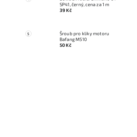
SP41, černý, cena za 1 m
39 Kč
Šroub pro kliky motoru
Bafang M510
50 Kč