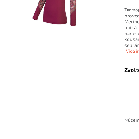
Termop
proved
Merino
unikát
nanese
kousán
seprán
Více 