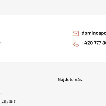
dominospo
+420 777 8
!
Najdete nás
s
lyží a SNB