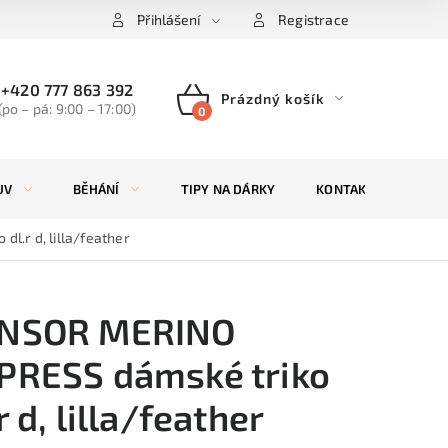
Přihlášení
Registrace
+420 777 863 392
Prázdný košík
(po – pá: 9:00 – 17:00)
NÁKUPNÍ
KOŠÍK
UV
BĚHÁNÍ
TIPY NA DÁRKY
KONTAKTY
ZN
l.r d, lilla/feather
NSOR MERINO
PRESS dámské triko
r d, lilla/feather