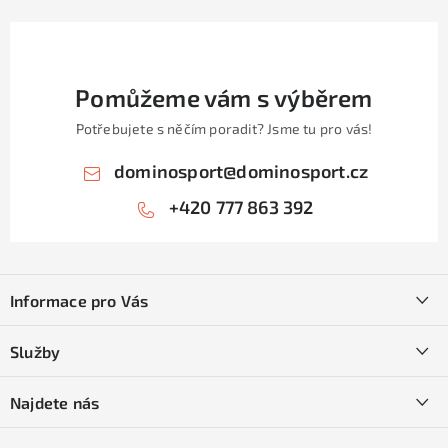
Pomůžeme vám s výběrem
Potřebujete s něčím poradit? Jsme tu pro vás!
dominosport
@
dominosport.cz
+420 777 863 392
Z
á
Informace pro Vás
p
a
Kontakty
Služby
t
O nás
í
SKI servis
Najdete nás
Obchodní podmínky
Půjčovna lyží a SNB