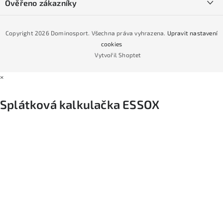
Podmínky GDPR
Ověřeno zákazníky
Naše prodejna
Jak nakoupit na čtvrtiny bez navýšení?
CYKLO Servis
Copyright 2026
Dominosport
. Všechna práva vyhrazena.
Upravit nastavení
Podmínky nákupu na splátky ESSOX
cookies
Vytvořil Shoptet
×
Splátková kalkulačka ESSOX