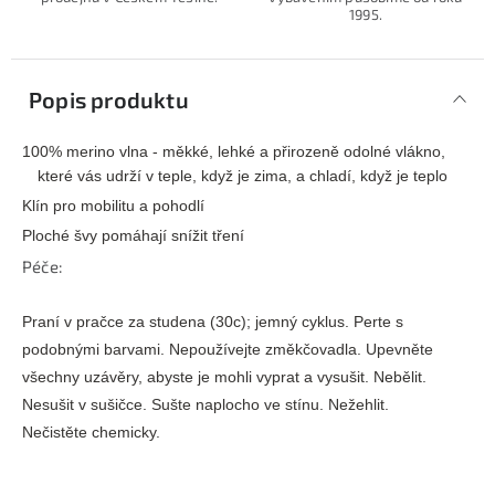
1995.
Popis produktu
100% merino vlna - měkké, lehké a přirozeně odolné vlákno,
které vás udrží v teple, když je zima, a chladí, když je teplo
Klín pro mobilitu a pohodlí
Ploché švy pomáhají snížit tření
Péče:
Praní v pračce za studena (30c); jemný cyklus. Perte s
podobnými barvami. Nepoužívejte změkčovadla. Upevněte
všechny uzávěry, abyste je mohli vyprat a vysušit. Nebělit.
Nesušit v sušičce. Sušte naplocho ve stínu. Nežehlit.
Nečistěte chemicky.