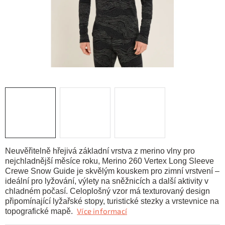
KONTAKTY
ZNAČKY
SKI servis
Půjčovna lyží a SNB
Naše prodejna
CYKLO Servis
Neuvěřitelně hřejivá základní vrstva z merino vlny pro
nejchladnější měsíce roku, Merino 260 Vertex Long Sleeve
Crewe Snow Guide je skvělým kouskem pro zimní vrstvení –
ideální pro lyžování, výlety na sněžnicích a další aktivity v
chladném počasí. Celoplošný vzor má texturovaný design
připomínající lyžařské stopy, turistické stezky a vrstevnice na
Více informací
topografické mapě.