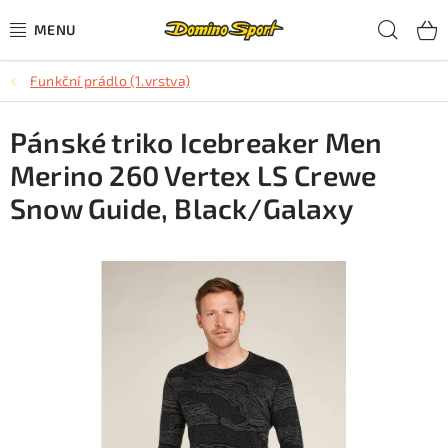
Přejít
Hled
na
obsah
Funkční prádlo (1.vrstva)
CYKLISTIKA
Pánské triko Icebreaker Men
SJEZDOVÉ LYŽOVÁNÍ
Merino 260 Vertex LS Crewe
SKIALPOVÉ LYŽOVÁNÍ
Snow Guide, Black/Galaxy
BĚŽECKÉ LYŽOVÁNÍ
OBLEČENÍ A OBUV
BĚHÁNÍ
TIPY NA DÁRKY