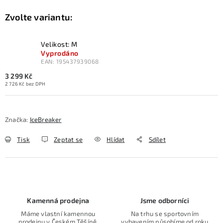
Velikost: M
Vyprodáno
EAN:
195437939068
3 299 Kč
2 726 Kč bez DPH
Značka:
IceBreaker
Tisk
Zeptat se
Hlídat
Sdílet
Kamenná prodejna
Jsme odborníci
Máme vlastní kamennou
Na trhu se sportovním
prodejnu v Českém Těšíně.
vybavením působíme od roku