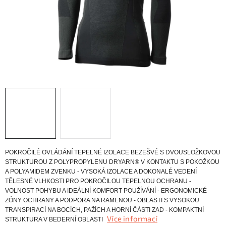
KONTAKTY
ZNAČKY
SKI servis
Půjčovna lyží a SNB
Naše prodejna
CYKLO Servis
POKROČILÉ OVLÁDÁNÍ TEPELNÉ IZOLACE BEZEŠVÉ S DVOUSLOŽKOVOU
STRUKTUROU Z POLYPROPYLENU DRYARN® V KONTAKTU S POKOŽKOU
A POLYAMIDEM ZVENKU - VYSOKÁ IZOLACE A DOKONALÉ VEDENÍ
TĚLESNÉ VLHKOSTI PRO POKROČILOU TEPELNOU OCHRANU -
VOLNOST POHYBU A IDEÁLNÍ KOMFORT POUŽÍVÁNÍ - ERGONOMICKÉ
ZÓNY OCHRANY A PODPORA NA RAMENOU - OBLASTI S VYSOKOU
TRANSPIRACÍ NA BOCÍCH, PAŽÍCH A HORNÍ ČÁSTI ZAD - KOMPAKTNÍ
Více informací
STRUKTURA V BEDERNÍ OBLASTI