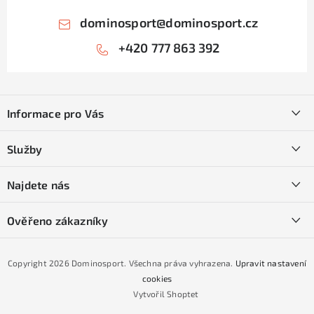
dominosport
@
dominosport.cz
+420 777 863 392
Z
á
Informace pro Vás
p
a
Kontakty
Služby
t
O nás
í
SKI servis
Najdete nás
Obchodní podmínky
Půjčovna lyží a SNB
Podmínky GDPR
Ověřeno zákazníky
Naše prodejna
Jak nakoupit na čtvrtiny bez navýšení?
CYKLO Servis
Copyright 2026
Dominosport
. Všechna práva vyhrazena.
Upravit nastavení
Podmínky nákupu na splátky ESSOX
cookies
Vytvořil Shoptet