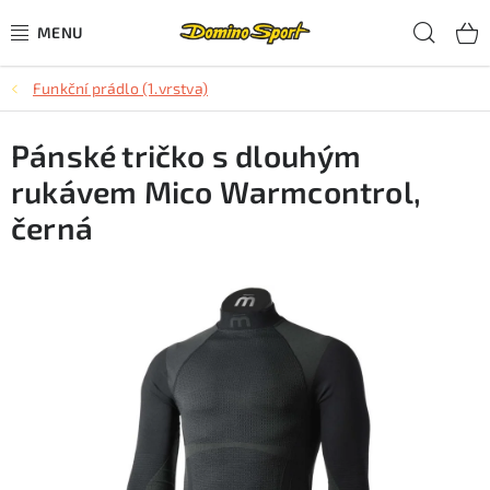
Přejít
Hled
na
obsah
Funkční prádlo (1.vrstva)
CYKLISTIKA
Pánské tričko s dlouhým
SJEZDOVÉ LYŽOVÁNÍ
rukávem Mico Warmcontrol,
SKIALPOVÉ LYŽOVÁNÍ
černá
BĚŽECKÉ LYŽOVÁNÍ
OBLEČENÍ A OBUV
BĚHÁNÍ
TIPY NA DÁRKY