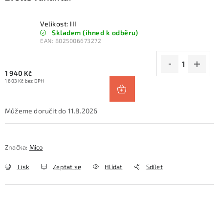
Velikost: III
Skladem (ihned k odběru)
EAN:
8025006673272
1 940 Kč
1 603 Kč bez DPH
11.8.2026
Značka:
Mico
Tisk
Zeptat se
Hlídat
Sdílet