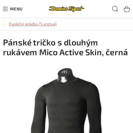
Přejít
Hled
na
obsah
Funkční prádlo (1.vrstva)
CYKLISTIKA
Pánské tričko s dlouhým
SJEZDOVÉ LYŽOVÁNÍ
rukávem Mico Active Skin, černá
SKIALPOVÉ LYŽOVÁNÍ
BĚŽECKÉ LYŽOVÁNÍ
OBLEČENÍ A OBUV
BĚHÁNÍ
TIPY NA DÁRKY