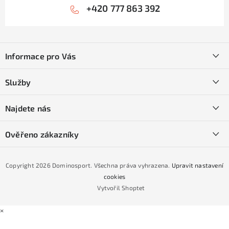
+420 777 863 392
Z
á
Informace pro Vás
p
a
Kontakty
Služby
t
O nás
í
SKI servis
Najdete nás
Obchodní podmínky
Půjčovna lyží a SNB
Podmínky GDPR
Ověřeno zákazníky
Naše prodejna
Jak nakoupit na čtvrtiny bez navýšení?
CYKLO Servis
Copyright 2026
Dominosport
. Všechna práva vyhrazena.
Upravit nastavení
Podmínky nákupu na splátky ESSOX
cookies
Vytvořil Shoptet
×