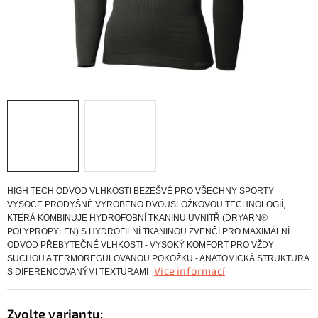
KONTAKTY
ZNAČKY
SKI servis
Půjčovna lyží a SNB
Naše prodejna
CYKLO Servis
HIGH TECH ODVOD VLHKOSTI BEZEŠVÉ PRO VŠECHNY SPORTY
VYSOCE PRODYŠNÉ VYROBENO DVOUSLOŽKOVOU TECHNOLOGIÍ,
KTERÁ KOMBINUJE HYDROFOBNÍ TKANINU UVNITŘ (DRYARN®
POLYPROPYLEN) S HYDROFILNÍ TKANINOU ZVENČÍ PRO MAXIMÁLNÍ
ODVOD PŘEBYTEČNÉ VLHKOSTI - VYSOKÝ KOMFORT PRO VŽDY
SUCHOU A TERMOREGULOVANOU POKOŽKU - ANATOMICKÁ STRUKTURA
Více informací
S DIFERENCOVANÝMI TEXTURAMI