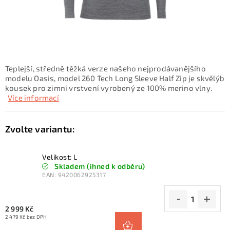
KONTAKTY
ZNAČKY
SKI servis
Půjčovna lyží a SNB
Naše prodejna
Teplejší, středně těžká verze našeho nejprodávanějšího
CYKLO Servis
modelu Oasis, model 260 Tech Long Sleeve Half Zip je skvělýb
kousek pro zimní vrstvení vyrobený ze 100% merino vlny.
Více informací
Velikost: L
Skladem (ihned k odběru)
EAN:
9420062925317
2 999 Kč
2 479 Kč bez DPH