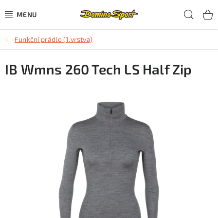
Přejít
Hled
na
obsah
Funkční prádlo (1.vrstva)
CYKLISTIKA
IB Wmns 260 Tech LS Half Zip
SJEZDOVÉ LYŽOVÁNÍ
SKIALPOVÉ LYŽOVÁNÍ
BĚŽECKÉ LYŽOVÁNÍ
OBLEČENÍ A OBUV
BĚHÁNÍ
TIPY NA DÁRKY