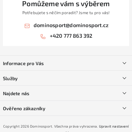
Pomůžeme vám s výběrem
Potřebujete s něčím poradit? Jsme tu pro vás!
dominosport
@
dominosport.cz
+420 777 863 392
Z
á
Informace pro Vás
p
a
Kontakty
Služby
t
O nás
í
SKI servis
Najdete nás
Obchodní podmínky
Půjčovna lyží a SNB
Podmínky GDPR
Ověřeno zákazníky
Naše prodejna
Jak nakoupit na čtvrtiny bez navýšení?
CYKLO Servis
Copyright 2026
Dominosport
. Všechna práva vyhrazena.
Upravit nastavení
Podmínky nákupu na splátky ESSOX