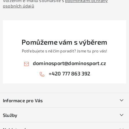
Vložením e-mailu souhlasíte s
podmínkami ochrany
osobních údajů
Pomůžeme vám s výběrem
Potřebujete s něčím poradit? Jsme tu pro vás!
dominosport
@
dominosport.cz
+420 777 863 392
Z
á
Informace pro Vás
p
a
Kontakty
Služby
t
O nás
í
SKI servis