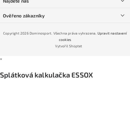
Najdete nás
Obchodní podmínky
Půjčovna lyží a SNB
Podmínky GDPR
Ověřeno zákazníky
Naše prodejna
Jak nakoupit na čtvrtiny bez navýšení?
CYKLO Servis
Copyright 2026
Dominosport
. Všechna práva vyhrazena.
Upravit nastavení
Podmínky nákupu na splátky ESSOX
cookies
Vytvořil Shoptet
×
Splátková kalkulačka ESSOX