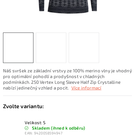
KONTAKTY
ZNAČKY
SKI servis
Půjčovna lyží a SNB
Naše prodejna
CYKLO Servis
Náš svršek ze základní vrstvy ze 100% merino vlny je vhodný
pro optimální pohodlí a prodyšnost v chladných
podmínkách. 250 Vertex Long Sleeve Half Zip Crystalline
nabízí jedinečný vzhled a pocit.
Více informací
Velikost: S
Skladem (ihned k odběru)
EAN:
9420058594947