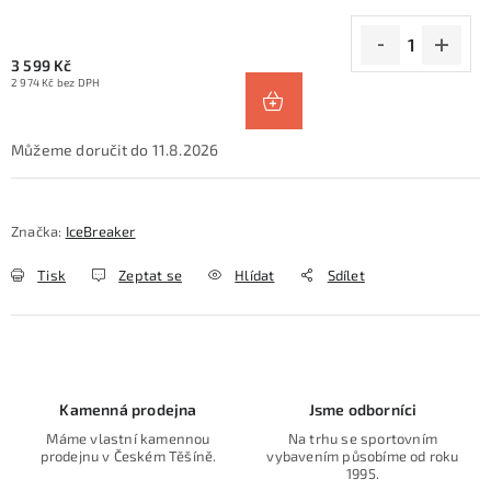
3 599 Kč
2 974 Kč bez DPH
11.8.2026
Značka:
IceBreaker
Tisk
Zeptat se
Hlídat
Sdílet
Kamenná prodejna
Jsme odborníci
Máme vlastní kamennou
Na trhu se sportovním
prodejnu v Českém Těšíně.
vybavením působíme od roku
1995.