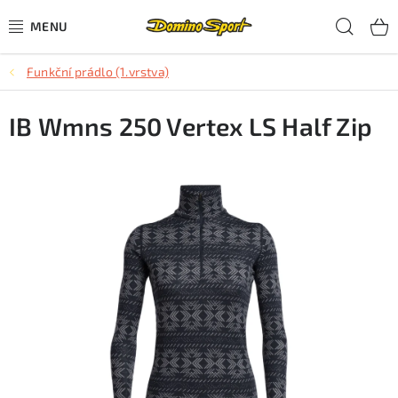
Přejít
Hled
na
obsah
Funkční prádlo (1.vrstva)
CYKLISTIKA
IB Wmns 250 Vertex LS Half Zip
SJEZDOVÉ LYŽOVÁNÍ
SKIALPOVÉ LYŽOVÁNÍ
BĚŽECKÉ LYŽOVÁNÍ
OBLEČENÍ A OBUV
BĚHÁNÍ
TIPY NA DÁRKY