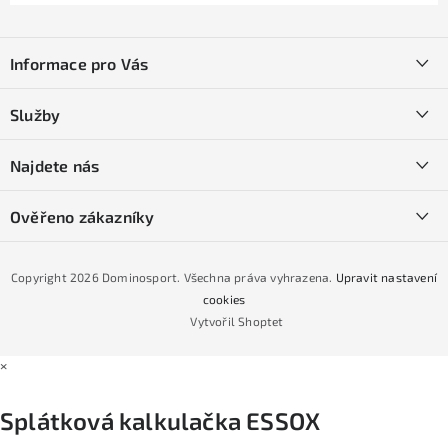
Z
á
Informace pro Vás
p
a
Kontakty
Služby
t
O nás
í
SKI servis
Najdete nás
Obchodní podmínky
Půjčovna lyží a SNB
Podmínky GDPR
Ověřeno zákazníky
Naše prodejna
Jak nakoupit na čtvrtiny bez navýšení?
CYKLO Servis
Copyright 2026
Dominosport
. Všechna práva vyhrazena.
Upravit nastavení
Podmínky nákupu na splátky ESSOX
cookies
Vytvořil Shoptet
×
Splátková kalkulačka ESSOX