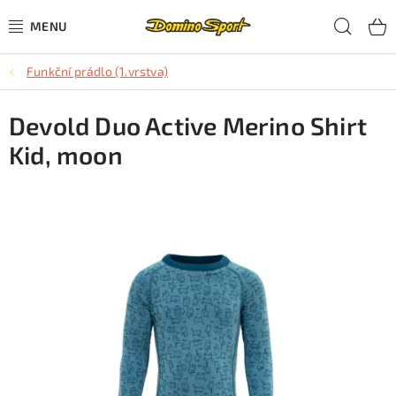
Přejít
Hled
na
obsah
Funkční prádlo (1.vrstva)
CYKLISTIKA
Devold Duo Active Merino Shirt
SJEZDOVÉ LYŽOVÁNÍ
Kid, moon
SKIALPOVÉ LYŽOVÁNÍ
BĚŽECKÉ LYŽOVÁNÍ
OBLEČENÍ A OBUV
BĚHÁNÍ
TIPY NA DÁRKY