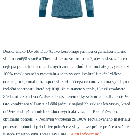
KONTAKTY
ZNAČKY
SKI servis
Půjčovna lyží a SNB
Naše prodejna
CYKLO Servis
Dětské tričko Devold Duo Active kombinuje jemnou organickou merino
vlnu na vnější straně a ThermoLite na vnitřní straně, aby poskytovalo co
nejlepší pohodlí během chladných zimních dnů. ThermoLite je vyroben ze
100% recyklovaného materiálu a je to vysoce kvalitní funkční vlákno
určené pro optimální transport vlhkosti. Vnější merino vlna má vynikající
izolační vlastnosti, které zajišťují, že zůstanete v teple, i když zmoknete.
Základní vrstva Duo Active je bestsellerem díky svému pohodlí a protože
tato kombinace vláken z ní dělá jednu z nejlepších základních vrstev, které
můžete nosit při zimních outdoorových aktivitách. - Ploché švy pro
optimální pohodlí. - Podšívka vyrobena ze 100% recyklovaného materiálu
pro extra pohodlí i při citlivé pokožce z vlny. - Lze prát v pračce a sušit v
Více informací
sušičce (merino vlna Total Easy Care).