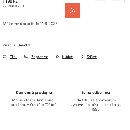
1 199 Kč
991 Kč bez DPH
11.8.2026
Značka:
Devold
Tisk
Zeptat se
Hlídat
Sdílet
Kamenná prodejna
Jsme odborníci
Máme vlastní kamennou
Na trhu se sportovním
prodejnu v Českém Těšíně.
vybavením působíme od roku
1995.