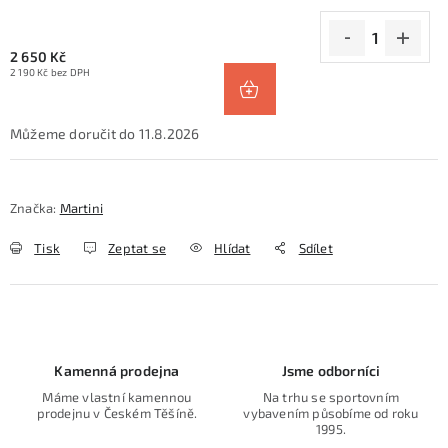
2 650 Kč
2 190 Kč bez DPH
11.8.2026
Značka:
Martini
Tisk
Zeptat se
Hlídat
Sdílet
Kamenná prodejna
Jsme odborníci
Máme vlastní kamennou
Na trhu se sportovním
prodejnu v Českém Těšíně.
vybavením působíme od roku
1995.