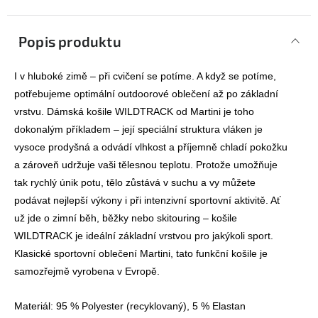
Popis produktu
I v hluboké zimě – při cvičení se potíme. A když se potíme,
potřebujeme optimální outdoorové oblečení až po základní
vrstvu. Dámská košile WILDTRACK od Martini je toho
dokonalým příkladem – její speciální struktura vláken je
vysoce prodyšná a odvádí vlhkost a příjemně chladí pokožku
a zároveň udržuje vaši tělesnou teplotu. Protože umožňuje
tak rychlý únik potu, tělo zůstává v suchu a vy můžete
podávat nejlepší výkony i při intenzivní sportovní aktivitě. Ať
už jde o zimní běh, běžky nebo skitouring – košile
WILDTRACK je ideální základní vrstvou pro jakýkoli sport.
Klasické sportovní oblečení Martini, tato funkční košile je
samozřejmě vyrobena v Evropě.
Materiál:
95 % Polyester (recyklovaný), 5 % Elastan