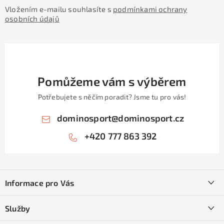
Vložením e-mailu souhlasíte s
podmínkami ochrany
osobních údajů
Pomůžeme vám s výběrem
Potřebujete s něčím poradit? Jsme tu pro vás!
dominosport
@
dominosport.cz
+420 777 863 392
Z
á
Informace pro Vás
p
a
Kontakty
Služby
t
O nás