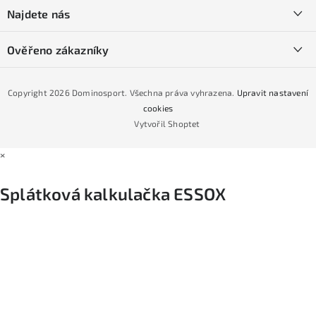
í
SKI servis
Najdete nás
Obchodní podmínky
Půjčovna lyží a SNB
Podmínky GDPR
Ověřeno zákazníky
Naše prodejna
Jak nakoupit na čtvrtiny bez navýšení?
CYKLO Servis
Copyright 2026
Dominosport
. Všechna práva vyhrazena.
Upravit nastavení
Podmínky nákupu na splátky ESSOX
cookies
Vytvořil Shoptet
×
Splátková kalkulačka ESSOX