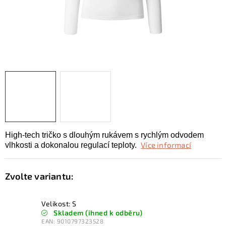
KONTAKTY
ZNAČKY
SKI servis
Půjčovna lyží a SNB
Naše prodejna
CYKLO Servis
High-tech tričko s dlouhým rukávem s rychlým odvodem
Více informací
vlhkosti a dokonalou regulací teploty.
Velikost: S
Skladem (ihned k odběru)
EAN:
9010797323528