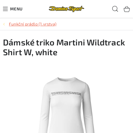
Přejít
Hled
na
obsah
Funkční prádlo (1.vrstva)
CYKLISTIKA
Dámské triko Martini Wildtrack
SJEZDOVÉ LYŽOVÁNÍ
Shirt W, white
SKIALPOVÉ LYŽOVÁNÍ
BĚŽECKÉ LYŽOVÁNÍ
OBLEČENÍ A OBUV
BĚHÁNÍ
TIPY NA DÁRKY