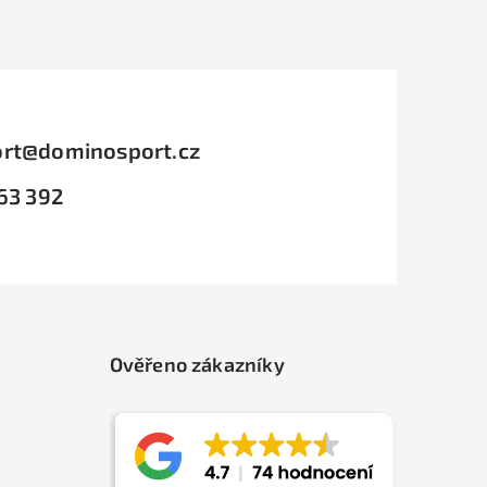
rt
@
dominosport.cz
63 392
Ověřeno zákazníky