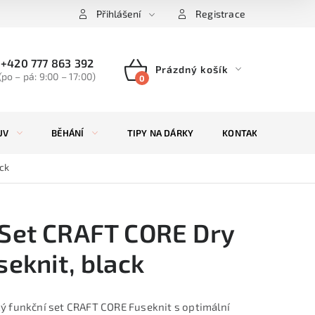
Přihlášení
Registrace
+420 777 863 392
Prázdný košík
(po – pá: 9:00 – 17:00)
NÁKUPNÍ
KOŠÍK
UV
BĚHÁNÍ
TIPY NA DÁRKY
KONTAKTY
ZN
ck
Set CRAFT CORE Dry
seknit, black
 funkční set CRAFT CORE Fuseknit s optimální