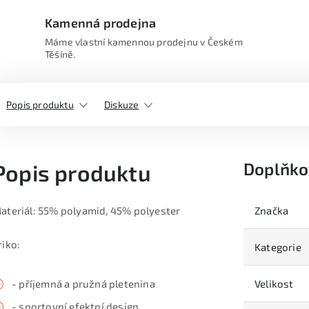
Kamenná prodejna
Máme vlastní kamennou prodejnu v Českém
Těšíně.
Popis produktu
Diskuze
Doplňko
Popis produktu
ateriál: 55% polyamid, 45% polyester
Značka
riko:
Kategorie
- příjemná a pružná pletenina
Velikost
- sportovní efektní design