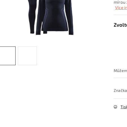
mírou 
Více 
Značka
Tis