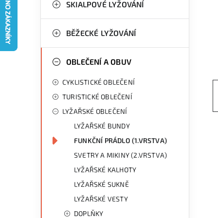
g
SKIALPOVÉ LYŽOVÁNÍ
r
o
a
r
BĚŽECKÉ LYŽOVÁNÍ
n
i
OBLEČENÍ A OBUV
e
n
CYKLISTICKÉ OBLEČENÍ
í
TURISTICKÉ OBLEČENÍ
p
LYŽAŘSKÉ OBLEČENÍ
a
LYŽAŘSKÉ BUNDY
n
FUNKČNÍ PRÁDLO (1.VRSTVA)
SVETRY A MIKINY (2.VRSTVA)
e
LYŽAŘSKÉ KALHOTY
l
LYŽAŘSKÉ SUKNĚ
LYŽAŘSKÉ VESTY
DOPLŇKY