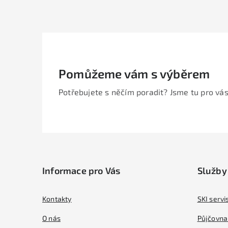
Pomůžeme vám s výběrem
Potřebujete s něčím poradit? Jsme tu pro vás
Z
á
Informace pro Vás
Služby
p
a
Kontakty
SKI servi
t
O nás
Půjčovna 