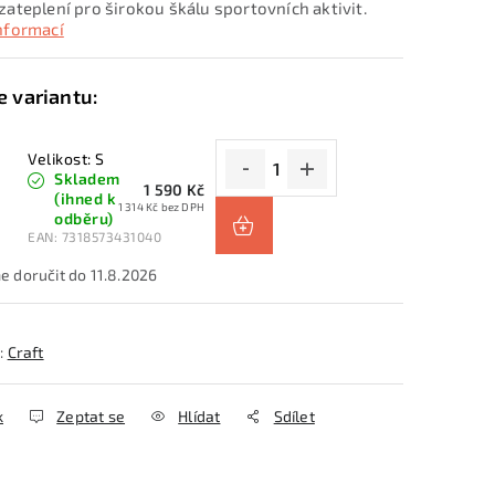
zateplení pro širokou škálu sportovních aktivit.
informací
Velikost: S
Skladem
1 590 Kč
(ihned k
1 314 Kč bez DPH
odběru)
EAN:
7318573431040
11.8.2026
:
Craft
k
Zeptat se
Hlídat
Sdílet