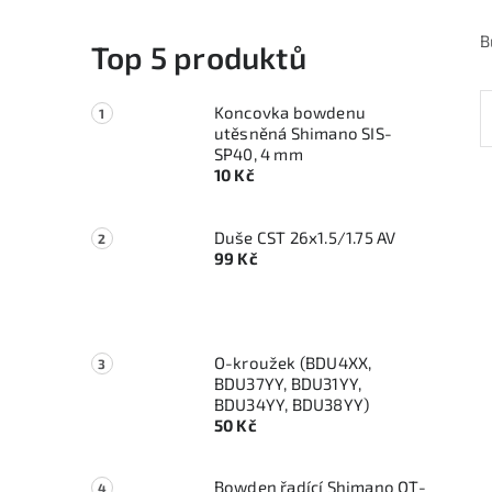
B
Top 5 produktů
Koncovka bowdenu
utěsněná Shimano SIS-
SP40, 4 mm
10 Kč
Duše CST 26x1.5/1.75 AV
99 Kč
O-kroužek (BDU4XX,
BDU37YY, BDU31YY,
BDU34YY, BDU38YY)
50 Kč
Bowden řadící Shimano OT-