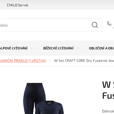
CYKLO Servis
ALPOVÉ LYŽOVÁNÍ
BĚŽECKÉ LYŽOVÁNÍ
OBLEČENÍ A OB
FUNKČNÍ PRÁDLO (1.VRSTVA)
W Set CRAFT CORE Dry Fuseknit, bla
W 
Fu
Dámský