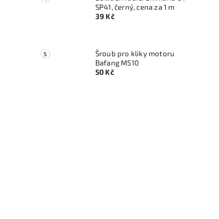
SP41, černý, cena za 1 m
39 Kč
Šroub pro kliky motoru
Bafang M510
50 Kč