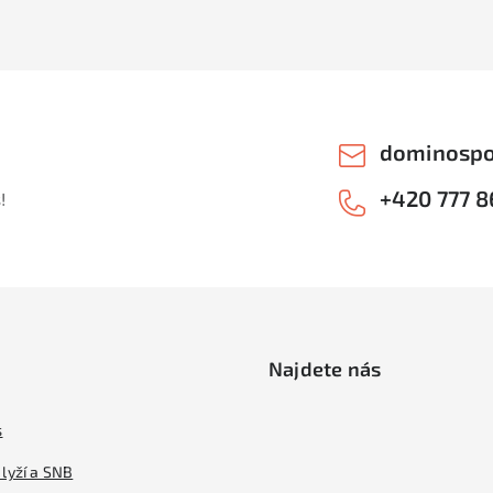
dominospo
+420 777 8
!
Najdete nás
s
lyží a SNB