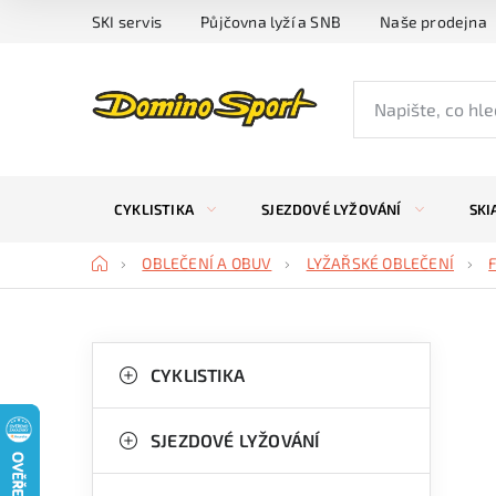
Přejít
SKI servis
Půjčovna lyží a SNB
Naše prodejna
na
obsah
CYKLISTIKA
SJEZDOVÉ LYŽOVÁNÍ
SKI
Domů
OBLEČENÍ A OBUV
LYŽAŘSKÉ OBLEČENÍ
P
K
Přeskočit
kategorie
CYKLISTIKA
a
o
t
s
SJEZDOVÉ LYŽOVÁNÍ
e
t