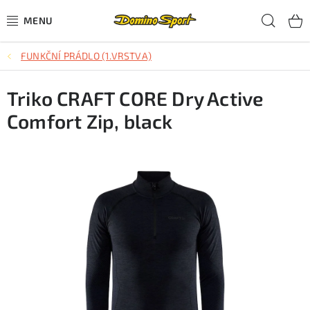
Přejít
Hled
na
obsah
FUNKČNÍ PRÁDLO (1.VRSTVA)
CYKLISTIKA
Triko CRAFT CORE Dry Active
SJEZDOVÉ LYŽOVÁNÍ
Comfort Zip, black
SKIALPOVÉ LYŽOVÁNÍ
BĚŽECKÉ LYŽOVÁNÍ
OBLEČENÍ A OBUV
BĚHÁNÍ
TIPY NA DÁRKY