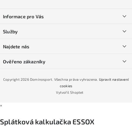
Z
á
Informace pro Vás
p
a
Kontakty
Služby
t
O nás
í
SKI servis
Najdete nás
Obchodní podmínky
Půjčovna lyží a SNB
Podmínky GDPR
Ověřeno zákazníky
Naše prodejna
Jak nakoupit na čtvrtiny bez navýšení?
CYKLO Servis
Copyright 2026
Dominosport
. Všechna práva vyhrazena.
Upravit nastavení
Podmínky nákupu na splátky ESSOX
cookies
Vytvořil Shoptet
×
Splátková kalkulačka ESSOX