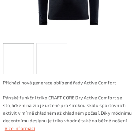
KONTAKTY
ZNAČKY
SKI servis
Půjčovna lyží a SNB
Naše prodejna
CYKLO Servis
Přichází nová generace oblíbené řady Active Comfort
Pánské funkční triko CRAFT CORE Dry Active Comfort se
stojáčkem na zip je určené pro širokou škálu sportovních
aktivit v mírně chladném až chladném počasí. Díky módnímu
decentnímu designu je triko vhodné také na běžné nošení.
Více informací