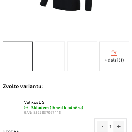
KONTAKTY
ZNAČKY
SKI servis
Půjčovna lyží a SNB
Naše prodejna
CYKLO Servis
+ další (1)
Velikost: S
Skladem (ihned k odběru)
EAN:
8592837067445
1 695 Kč