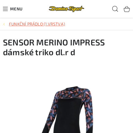
Přejít
Hled
na
obsah
FUNKČNÍ PRÁDLO (1.VRSTVA)
CYKLISTIKA
SENSOR MERINO IMPRESS
SJEZDOVÉ LYŽOVÁNÍ
dámské triko dl.r d
SKIALPOVÉ LYŽOVÁNÍ
BĚŽECKÉ LYŽOVÁNÍ
OBLEČENÍ A OBUV
BĚHÁNÍ
TIPY NA DÁRKY