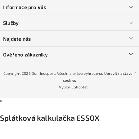
á
Informace pro Vás
p
a
Kontakty
Služby
t
O nás
í
SKI servis
Najdete nás
Obchodní podmínky
Půjčovna lyží a SNB
Podmínky GDPR
Ověřeno zákazníky
Naše prodejna
Jak nakoupit na čtvrtiny bez navýšení?
CYKLO Servis
Copyright 2026
Dominosport
. Všechna práva vyhrazena.
Upravit nastavení
Podmínky nákupu na splátky ESSOX
cookies
Vytvořil Shoptet
×
Splátková kalkulačka ESSOX