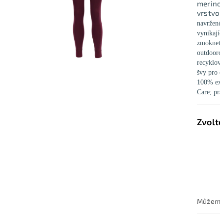
merino
vrstvo
navržen
vynikají
zmoknet
outdoor
recyklo
švy pro 
100% ex
Care;
pr