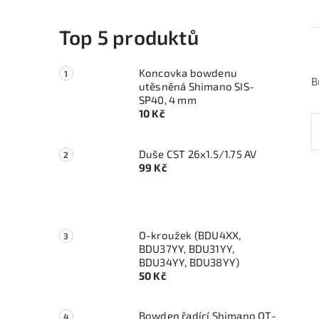
Top 5 produktů
Koncovka bowdenu
B
utěsněná Shimano SIS-
SP40, 4 mm
10 Kč
Duše CST 26x1.5/1.75 AV
99 Kč
O-kroužek (BDU4XX,
BDU37YY, BDU31YY,
BDU34YY, BDU38YY)
50 Kč
Bowden řadící Shimano OT-