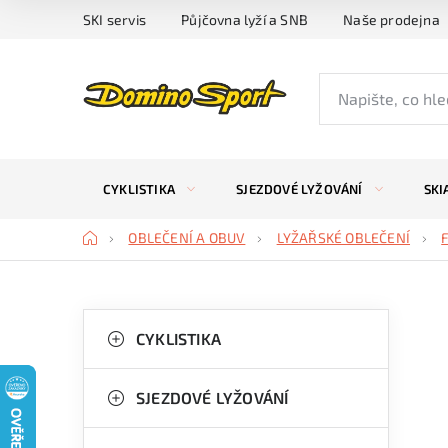
Přejít
SKI servis
Půjčovna lyží a SNB
Naše prodejna
na
obsah
CYKLISTIKA
SJEZDOVÉ LYŽOVÁNÍ
SKI
Domů
OBLEČENÍ A OBUV
LYŽAŘSKÉ OBLEČENÍ
P
K
Přeskočit
kategorie
CYKLISTIKA
a
o
t
s
SJEZDOVÉ LYŽOVÁNÍ
e
t