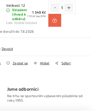
Velikost: 12
Skladem
1 349 Kč
(ihned k
1 115 Kč bez DPH
odběru)
EAN:
7028567495049
7.8.2026
:
Devold
k
Zeptat se
Hlídat
Sdílet
Jsme odborníci
Na trhu se sportovním vybavením působíme od
roku 1995.