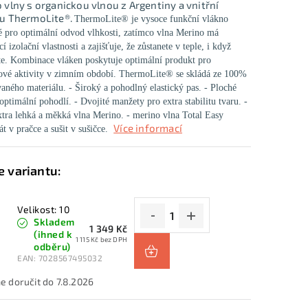
 vlny s organickou vlnou z Argentiny a vnitřní
u ThermoLite®.
ThermoLite® je vysoce funkční vlákno
é pro optimální odvod vlhkosti, zatímco vlna Merino má
cí izolační vlastnosti a zajišťuje, že zůstanete v teple, i když
e.
Kombinace vláken poskytuje optimální produkt pro
ové aktivity v zimním období.
ThermoLite® se skládá ze 100%
vaného materiálu.
- Široký a pohodlný elastický pas.
- Ploché
optimální pohodlí.
- Dvojité manžety pro extra stabilitu tvaru.
-
tra lehká a měkká vlna Merino.
- merino vlna Total Easy
Více informací
át v pračce a sušit v sušičce.
Velikost: 10
Skladem
1 349 Kč
(ihned k
1 115 Kč bez DPH
odběru)
EAN:
7028567495032
7.8.2026