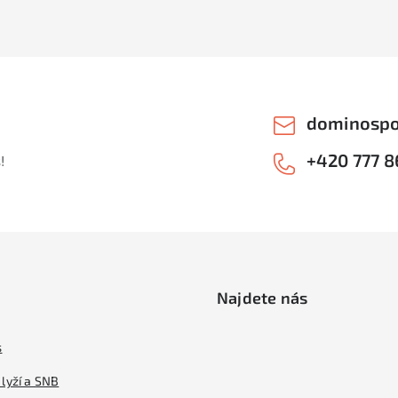
dominospo
+420 777 8
!
Najdete nás
s
lyží a SNB