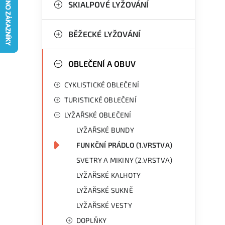
g
SKIALPOVÉ LYŽOVÁNÍ
r
o
a
r
BĚŽECKÉ LYŽOVÁNÍ
n
i
OBLEČENÍ A OBUV
e
n
CYKLISTICKÉ OBLEČENÍ
í
TURISTICKÉ OBLEČENÍ
p
LYŽAŘSKÉ OBLEČENÍ
a
LYŽAŘSKÉ BUNDY
n
FUNKČNÍ PRÁDLO (1.VRSTVA)
SVETRY A MIKINY (2.VRSTVA)
e
LYŽAŘSKÉ KALHOTY
l
LYŽAŘSKÉ SUKNĚ
LYŽAŘSKÉ VESTY
DOPLŇKY