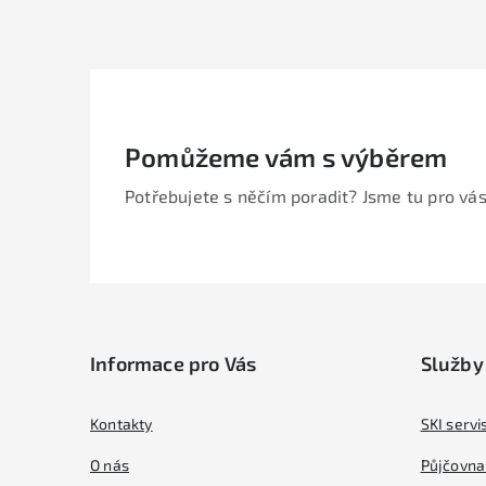
Pomůžeme vám s výběrem
Potřebujete s něčím poradit? Jsme tu pro vás
Z
á
Informace pro Vás
Služby
p
a
Kontakty
SKI servi
t
O nás
Půjčovna 