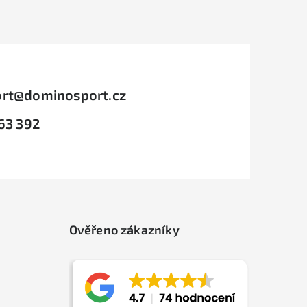
rt
@
dominosport.cz
63 392
Ověřeno zákazníky