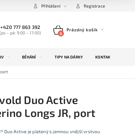
Přihlášení
Registrace
+420 777 863 392
Prázdný košík
(po – pá: 9:00 – 17:00)
NÁKUPNÍ
KOŠÍK
UV
BĚHÁNÍ
TIPY NA DÁRKY
KONTAKTY
ZN
port
vold Duo Active
rino Longs JR, port
® Duo Active je pletený s jemnou vnější vrstvou