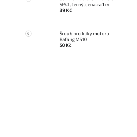
SP41, černý, cena za 1 m
39 Kč
Šroub pro kliky motoru
Bafang M510
50 Kč