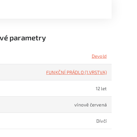
vé parametry
Devold
FUNKČNÍ PRÁDLO (1.VRSTVA)
12 let
vínově červená
Dívčí