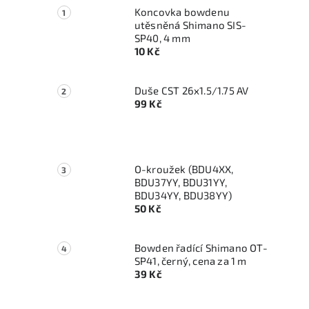
Koncovka bowdenu
utěsněná Shimano SIS-
SP40, 4 mm
10 Kč
Duše CST 26x1.5/1.75 AV
99 Kč
O-kroužek (BDU4XX,
BDU37YY, BDU31YY,
BDU34YY, BDU38YY)
50 Kč
Bowden řadící Shimano OT-
SP41, černý, cena za 1 m
39 Kč