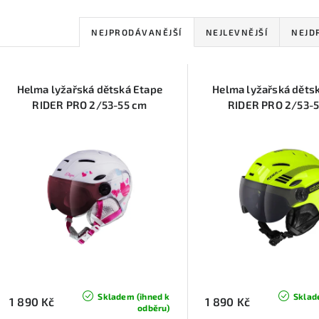
Ř
NEJPRODÁVANĚJŠÍ
NEJLEVNĚJŠÍ
NEJD
a
V
z
Helma lyžařská dětská Etape
Helma lyžařská děts
ý
e
RIDER PRO 2/53-55 cm
RIDER PRO 2/53-
p
n
í
s
p
p
r
r
o
o
d
d
u
Skladem (ihned k
Sklad
1 890 Kč
1 890 Kč
odběru)