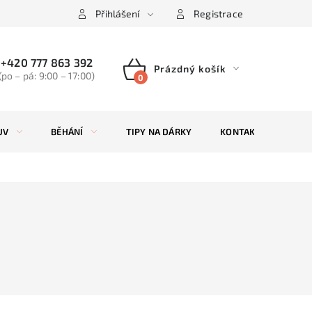
Přihlášení
Registrace
+420 777 863 392
Prázdný košík
(po – pá: 9:00 – 17:00)
NÁKUPNÍ
KOŠÍK
UV
BĚHÁNÍ
TIPY NA DÁRKY
KONTAKTY
ZN