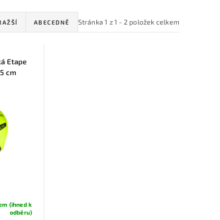
Stránka
1
z
1
-
2
položek celkem
RAŽŠÍ
ABECEDNĚ
ká Etape
55 cm
em (ihned k
odběru)