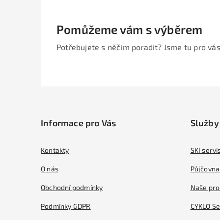
Pomůžeme vám s výběrem
Potřebujete s něčím poradit? Jsme tu pro vás
Z
á
Informace pro Vás
Služby
p
a
Kontakty
SKI servi
t
O nás
Půjčovna 
í
Obchodní podmínky
Naše pro
Podmínky GDPR
CYKLO Se