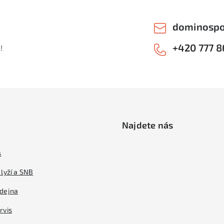
dominospo
+420 777 8
!
Najdete nás
s
lyží a SNB
dejna
rvis