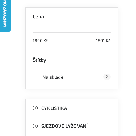
P
Cena
o
s
1890
Kč
1891
Kč
t
r
Štítky
i
a
Na skladě
2
n
n
K
Přeskočit
í
kategorie
CYKLISTIKA
a
p
t
a
SJEZDOVÉ LYŽOVÁNÍ
e