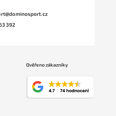
rt
@
dominosport.cz
63 392
Ověřeno zákazníky