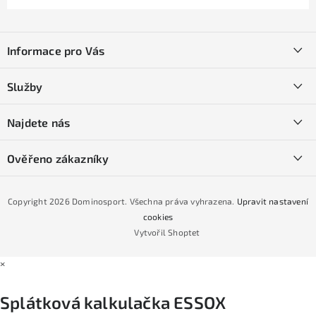
Z
á
Informace pro Vás
p
a
Kontakty
Služby
t
O nás
í
SKI servis
Najdete nás
Obchodní podmínky
Půjčovna lyží a SNB
Podmínky GDPR
Ověřeno zákazníky
Naše prodejna
Jak nakoupit na čtvrtiny bez navýšení?
CYKLO Servis
Copyright 2026
Dominosport
. Všechna práva vyhrazena.
Upravit nastavení
Podmínky nákupu na splátky ESSOX
cookies
Vytvořil Shoptet
×
Splátková kalkulačka ESSOX