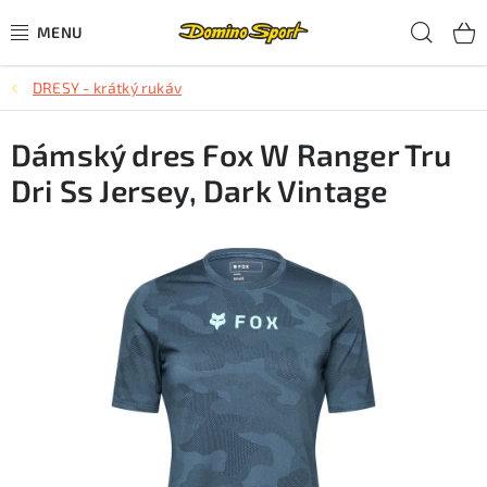
Přejít
Hled
na
obsah
DRESY - krátký rukáv
CYKLISTIKA
Dámský dres Fox W Ranger Tru
SJEZDOVÉ LYŽOVÁNÍ
Dri Ss Jersey, Dark Vintage
SKIALPOVÉ LYŽOVÁNÍ
BĚŽECKÉ LYŽOVÁNÍ
OBLEČENÍ A OBUV
BĚHÁNÍ
TIPY NA DÁRKY