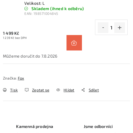
Velikost: L
Skladem (ihned k odběru)
EAN:
198571004845
1 499 Kč
1 239 Kč bez DPH
7.8.2026
Značka:
Fox
Tisk
Zeptat se
Hlídat
Sdílet
Kamenná prodejna
Jsme odborníci