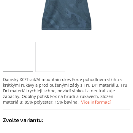
KONTAKTY
ZNAČKY
SKI servis
Půjčovna lyží a SNB
Naše prodejna
CYKLO Servis
Dámský XC/Trail/Allmountain dres Fox v pohodlném střihu s
krátkými rukávy a prodlouženými zády z Tru Dri materiálu. Tru
Dri materiál rychleji schne, odvádí vlhkost a neutralizuje
zápachy. Odolný potisk Fox na hrudi a rukávech. Složení
materiálu: 85% polyester, 15% bavlna.
Více informací