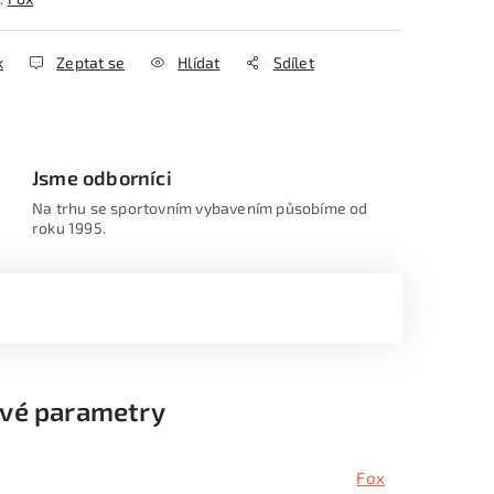
k
Zeptat se
Hlídat
Sdílet
Jsme odborníci
Na trhu se sportovním vybavením působíme od
roku 1995.
vé parametry
Fox