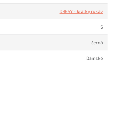
DRESY - krátký rukáv
S
černá
Dámské