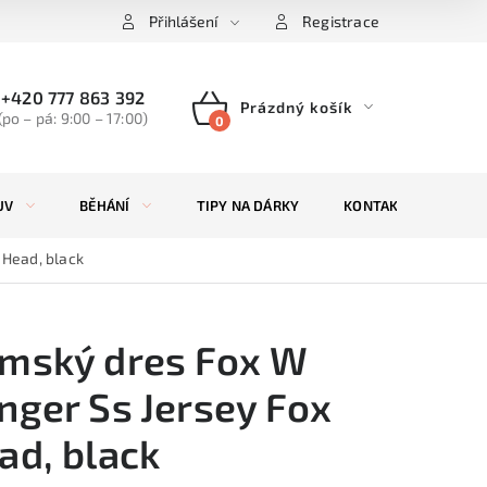
Přihlášení
Registrace
+420 777 863 392
Prázdný košík
(po – pá: 9:00 – 17:00)
NÁKUPNÍ
KOŠÍK
UV
BĚHÁNÍ
TIPY NA DÁRKY
KONTAKTY
ZN
 Head, black
mský dres Fox W
nger Ss Jersey Fox
ad, black