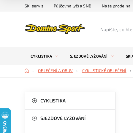
Přejít
SKI servis
Půjčovna lyží a SNB
Naše prodejna
na
obsah
CYKLISTIKA
SJEZDOVÉ LYŽOVÁNÍ
SKI
Domů
OBLEČENÍ A OBUV
CYKLISTICKÉ OBLEČENÍ
P
K
Přeskočit
kategorie
CYKLISTIKA
a
o
t
s
SJEZDOVÉ LYŽOVÁNÍ
e
t