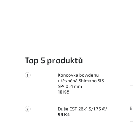
Top 5 produktů
Koncovka bowdenu
utěsněná Shimano SIS-
SP40, 4 mm
10 Kč
B
Duše CST 26x1.5/1.75 AV
99 Kč