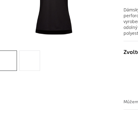
Dámský
perfor
vyrobe
odolný
polyest