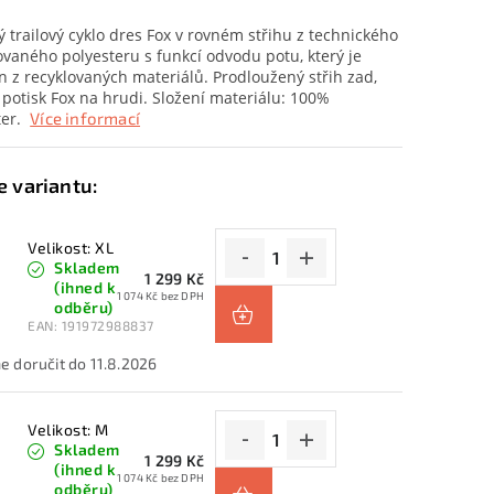
 trailový cyklo dres Fox v rovném střihu z technického
ovaného polyesteru s funkcí odvodu potu, který je
n z recyklovaných materiálů. Prodloužený střih zad,
 potisk Fox na hrudi. Složení materiálu: 100%
er.
Více informací
Velikost: XL
Skladem
1 299 Kč
(ihned k
1 074 Kč bez DPH
odběru)
EAN:
191972988837
11.8.2026
Velikost: M
Skladem
1 299 Kč
(ihned k
1 074 Kč bez DPH
odběru)