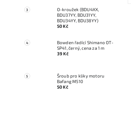
O-kroužek (BDU4XX,
BDU37YY, BDU31YY,
BDU34YY, BDU38YY)
50 Kč
Bowden řadící Shimano OT-
SP41, černý, cena za 1 m
39 Kč
Šroub pro kliky motoru
Bafang M510
50 Kč