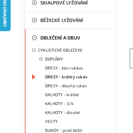
g
SKIALPOVÉ LYŽOVÁNÍ
r
o
a
r
BĚŽECKÉ LYŽOVÁNÍ
n
i
OBLEČENÍ A OBUV
e
n
CYKLISTICKÉ OBLEČENÍ
í
DOPLŇKY
p
DRESY - bez rukávu
a
DRESY - krátký rukáv
n
DRESY - dlouhý rukáv
KALHOTY - krátké
e
KALHOTY - 3/4
l
KALHOTY - dlouhé
VESTY
BUNDY - proti dešti