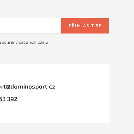
PŘIHLÁSIT SE
 ochrany osobních údajů
rt
@
dominosport.cz
63 392