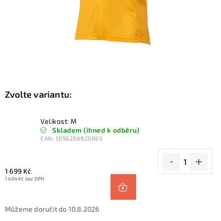
KONTAKTY
ZNAČKY
SKI servis
Půjčovna lyží a SNB
Naše prodejna
CYKLO Servis
Velikost: M
Skladem (ihned k odběru)
EAN:
5056286920865
1 699 Kč
1 404 Kč bez DPH
10.8.2026