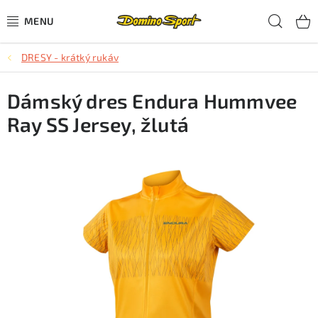
Přejít
Hled
na
obsah
DRESY - krátký rukáv
CYKLISTIKA
Dámský dres Endura Hummvee
SJEZDOVÉ LYŽOVÁNÍ
Ray SS Jersey, žlutá
SKIALPOVÉ LYŽOVÁNÍ
BĚŽECKÉ LYŽOVÁNÍ
OBLEČENÍ A OBUV
BĚHÁNÍ
TIPY NA DÁRKY