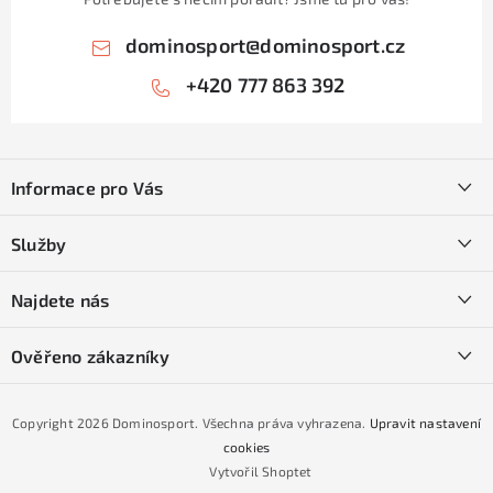
dominosport
@
dominosport.cz
+420 777 863 392
Z
á
Informace pro Vás
p
a
Kontakty
Služby
t
O nás
í
SKI servis
Najdete nás
Obchodní podmínky
Půjčovna lyží a SNB
Podmínky GDPR
Ověřeno zákazníky
Naše prodejna
Jak nakoupit na čtvrtiny bez navýšení?
CYKLO Servis
Copyright 2026
Dominosport
. Všechna práva vyhrazena.
Upravit nastavení
Podmínky nákupu na splátky ESSOX
cookies
Vytvořil Shoptet