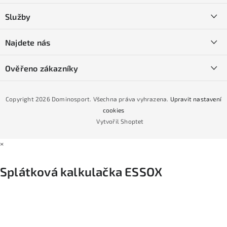
a
Kontakty
Služby
t
O nás
í
SKI servis
Najdete nás
Obchodní podmínky
Půjčovna lyží a SNB
Podmínky GDPR
Ověřeno zákazníky
Naše prodejna
Jak nakoupit na čtvrtiny bez navýšení?
CYKLO Servis
Copyright 2026
Dominosport
. Všechna práva vyhrazena.
Upravit nastavení
Podmínky nákupu na splátky ESSOX
cookies
Vytvořil Shoptet
×
Splátková kalkulačka ESSOX