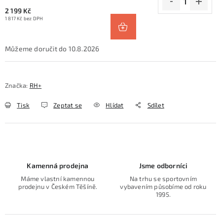
2 199 Kč
1 817 Kč bez DPH
10.8.2026
Značka:
RH+
Tisk
Zeptat se
Hlídat
Sdílet
Kamenná prodejna
Jsme odborníci
Máme vlastní kamennou
Na trhu se sportovním
prodejnu v Českém Těšíně.
vybavením působíme od roku
1995.