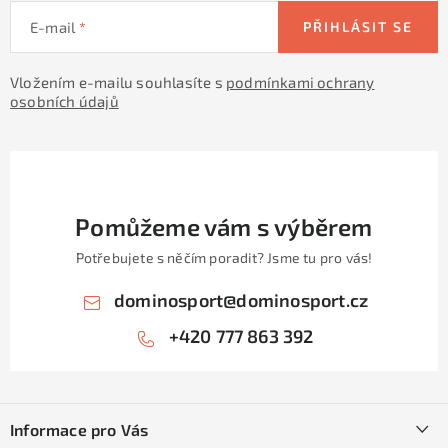
E-mail
PŘIHLÁSIT SE
Vložením e-mailu souhlasíte s
podmínkami ochrany
osobních údajů
Pomůžeme vám s výběrem
Potřebujete s něčím poradit? Jsme tu pro vás!
dominosport
@
dominosport.cz
+420 777 863 392
Z
á
Informace pro Vás
p