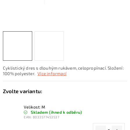
KONTAKTY
ZNAČKY
SKI servis
Půjčovna lyží a SNB
Naše prodejna
CYKLO Servis
Cyklistický dres s dlouhým rukávem, celopropínací. Složení:
100% polyester.
Více informací
Velikost: M
Skladem (ihned k odběru)
EAN:
8033577453537