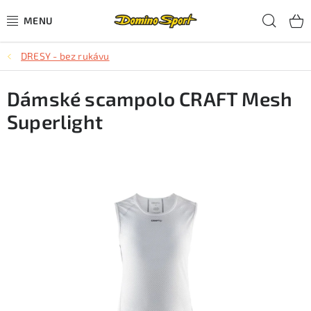
Přejít
Hled
na
obsah
DRESY - bez rukávu
CYKLISTIKA
Dámské scampolo CRAFT Mesh
SJEZDOVÉ LYŽOVÁNÍ
Superlight
SKIALPOVÉ LYŽOVÁNÍ
BĚŽECKÉ LYŽOVÁNÍ
OBLEČENÍ A OBUV
BĚHÁNÍ
TIPY NA DÁRKY