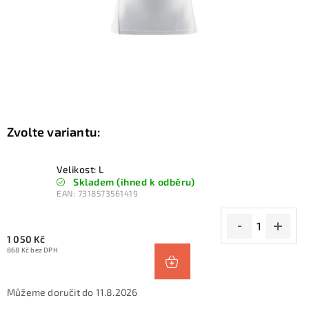
KONTAKTY
ZNAČKY
SKI servis
Půjčovna lyží a SNB
Naše prodejna
CYKLO Servis
Velikost: L
Skladem (ihned k odběru)
EAN:
7318573561419
1 050 Kč
868 Kč bez DPH
11.8.2026