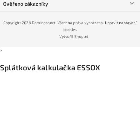
Podmínky GDPR
Ověřeno zákazníky
Naše prodejna
Jak nakoupit na čtvrtiny bez navýšení?
CYKLO Servis
Copyright 2026
Dominosport
. Všechna práva vyhrazena.
Upravit nastavení
Podmínky nákupu na splátky ESSOX
cookies
Vytvořil Shoptet
×
Splátková kalkulačka ESSOX