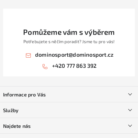
Pomůžeme vám s výběrem
Potřebujete s něčím poradit? Jsme tu pro vás!
dominosport
@
dominosport.cz
+420 777 863 392
Z
á
Informace pro Vás
p
a
Kontakty
Služby
t
O nás
í
SKI servis
Najdete nás
Obchodní podmínky
Půjčovna lyží a SNB